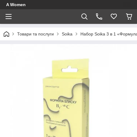
A Women
Товари та послуги
Soika
Набор Soika 3 в 1 «Формула