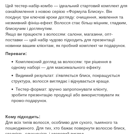
Цей тестер-набір-комбо — ідеальний стартовий комплект для
ознайомлення з новою серією «Формула Блиску». Він
поєднує три ключові кроки догляду: очищення, живлення та
незмивний фініш-ефект. Волосся стає більш міцним, гладким,
блискучим і доглянутим.
Якщо ви працюєте з волоссям: салони, магазини, опт-
поставки — цей набір чудово підходить для презентації
новинки вашим клієнтам, як пробний комплект чи подарунок.
Переваги:
Комплексний догляд за волоссям: три рішення в
одному наборі — для максимального ефекту.
Видимий результат: з’являється блиск, покращується
структура, волосся виглядає і відчувається краще.
Тестер-формат: зручно запропонувати клієнту,
зробити презентацію продукції або використовувати як
промо-подарунок.
Кому підходить:
Для всіх типів волосся, особливо для сухого, тьмяного та
пошкодженого. Для тих, хто бажає повернути волоссю блиск,
гладкість, слухняність і здоровий вигляд.