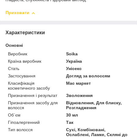
Приховати
Характеристики
Основні
Виробник
Soika
Країна виробник
Україна
Стать
Унісекс
Застосування
Догляд за волоссям
Класифікація
Мас маркет
косметичного засобу
Призначення і результат
Зволоження
Призначення засобу для
Відновлення, Для блиску,
волосся
Розгладження
Об`єм
30 мл
Гіпоалергенний
Так
Тип волосся
Сухі, Комбіновані,
Ослаблені, Ламке, Скляні до