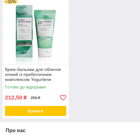
–15%
Крем-бальзам для обличчя
нічний із пребіотичним
комплексом Yogurtene
Balance 50 мл
Готово до відправки
212,50
₴
250 ₴
Купити
Про нас