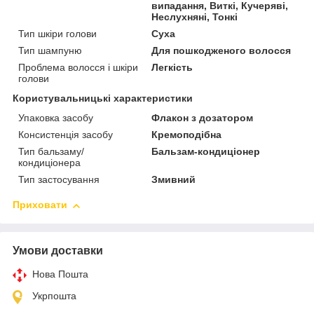
випадання, Виткі, Кучеряві,
Неслухняні, Тонкі
Тип шкіри голови
Суха
Тип шампуню
Для пошкодженого волосся
Проблема волосся і шкіри
Легкість
голови
Користувальницькі характеристики
Упаковка засобу
Флакон з дозатором
Консистенція засобу
Кремоподібна
Тип бальзаму/
Бальзам-кондиціонер
кондиціонера
Тип застосування
Змивний
Приховати
Умови доставки
Нова Пошта
Укрпошта