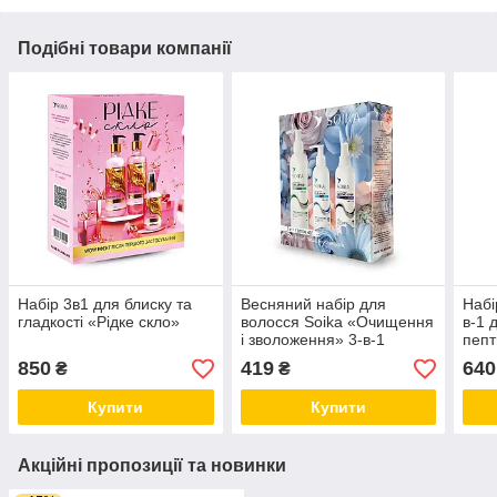
Подібні товари компанії
Набір 3в1 для блиску та
Весняний набір для
Набі
гладкості «Рідке скло»
волосся Soika «Очищення
в-1 
і зволоження» 3-в-1
пепт
пеп
850
419
640
₴
₴
Купити
Купити
Акційні пропозиції та новинки