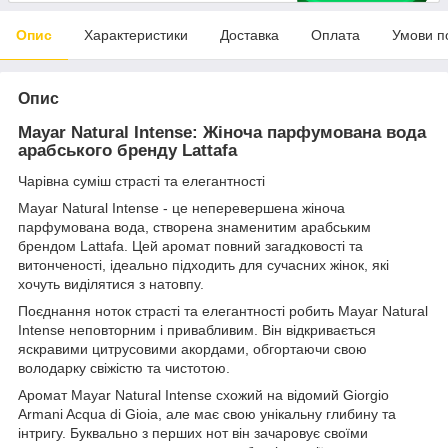
Опис
Характеристики
Доставка
Оплата
Умови п
Опис
Mayar Natural Intense: Жіноча парфумована вода
арабського бренду Lattafa
Чарівна суміш страсті та елегантності
Mayar Natural Intense - це неперевершена жіноча
парфумована вода, створена знаменитим арабським
брендом Lattafa. Цей аромат повний загадковості та
витонченості, ідеально підходить для сучасних жінок, які
хочуть виділятися з натовпу.
Поєднання ноток страсті та елегантності робить Mayar Natural
Intense неповторним і привабливим. Він відкривається
яскравими цитрусовими акордами, обгортаючи свою
володарку свіжістю та чистотою.
Аромат Mayar Natural Intense схожий на відомий Giorgio
Armani Acqua di Gioia, але має свою унікальну глибину та
інтригу. Буквально з перших нот він зачаровує своїми