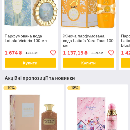
Парфумована вода
Жіноча парфумована
Пар
Lattafa Victoria 100 мл
вода Lattafa Yara Tous 100
Latt
мл
Blus
1 674
1 137,15
1 4
₴
₴
1 800 ₴
1 197 ₴
Купити
Купити
Акційні пропозиції та новинки
–19%
–18%