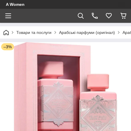
A Women
Товари та послуги
Арабські парфуми (оригінал)
Ара
–3%