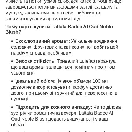
м'якість та нотки гурманських делікатесів. Композиція
завершується теплими акордами ванілі, сандалу та
мускусу, залишаючи після себе глибокий та
запам'ятовуваний ароматний слід.
Чому варто
купити
Lattafa Badee Al Oud Noble
Blush?
Ексклюзивний аромат:
Унікальне поєднання
солодких, фруктових та квіткових нот робить цей
парфум справді особливим.
Висока стійкість:
Тривалий шлейф гарантує,
що ваш аромат залишиться помітним протягом
усього дня.
Ідеальний об'єм:
Флакон об'ємом 100 мл
дозволяє використовувати парфум достатньо
довго, при цьому він зручний для перенесення в
сумочці.
Підходить для кожного випадку:
Чи то ділова
зустріч чи романтична вечеря, Lattafa Badee Al
Oud Noble Blush додасть вишуканості у ваш
образ.