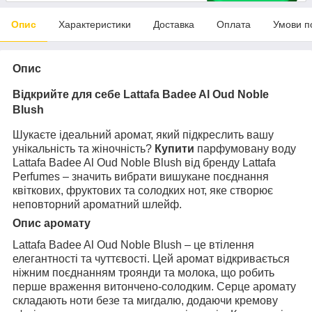
Опис
Характеристики
Доставка
Оплата
Умови п
Опис
Відкрийте для себе Lattafa Badee Al Oud Noble
Blush
Шукаєте ідеальний аромат, який підкреслить вашу
унікальність та жіночність?
Купити
парфумовану воду
Lattafa Badee Al Oud Noble Blush від бренду Lattafa
Perfumes – значить вибрати вишукане поєднання
квіткових, фруктових та солодких нот, яке створює
неповторний ароматний шлейф.
Опис аромату
Lattafa Badee Al Oud Noble Blush – це втілення
елегантності та чуттєвості. Цей аромат відкривається
ніжним поєднанням троянди та молока, що робить
перше враження витончено-солодким. Серце аромату
складають ноти безе та мигдалю, додаючи кремову