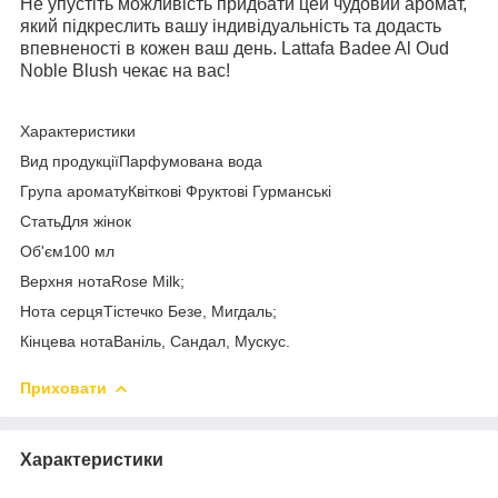
Не упустіть можливість придбати цей чудовий аромат,
який підкреслить вашу індивідуальність та додасть
впевненості в кожен ваш день. Lattafa Badee Al Oud
Noble Blush чекає на вас!
Характеристики
Вид продукціїПарфумована вода
Група ароматуКвіткові Фруктові Гурманські
СтатьДля жінок
Об'єм100 мл
Верхня нотаRose Milk;
Нота серцяТістечко Безе, Мигдаль;
Кінцева нотаВаніль, Сандал, Мускус.
Приховати
Характеристики