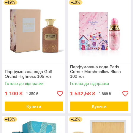
–19%
–18%
Парфумована вода Paris
Парфумована вода Gulf
Corner Marshmallow Blush
Orchid Highness 105 мл
100 мл
Готово до відправки
Готово до відправки
1 100
1 532,58
₴
₴
1 350 ₴
1 869 ₴
Купити
Купити
–15%
–12%