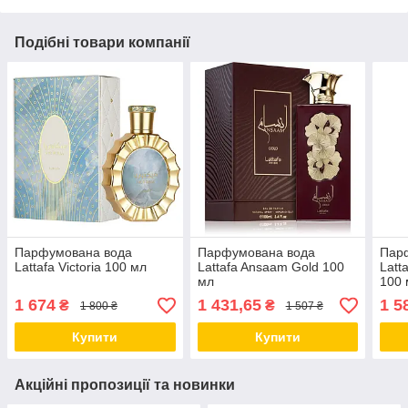
Подібні товари компанії
Парфумована вода
Парфумована вода
Пар
Lattafa Victoria 100 мл
Lattafa Ansaam Gold 100
Latt
мл
100 
1 674
1 431,65
1 5
₴
₴
1 800 ₴
1 507 ₴
Купити
Купити
Акційні пропозиції та новинки