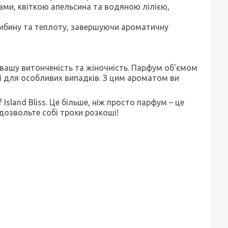
ами, квіткою апельсина та водяною лілією,
либину та теплоту, завершуючи ароматичну
ть вашу витонченість та жіночність. Парфум об'ємом
і для особливих випадків. З цим ароматом ви
Island Bliss. Це більше, ніж просто парфум – це
дозвольте собі трохи розкоші!