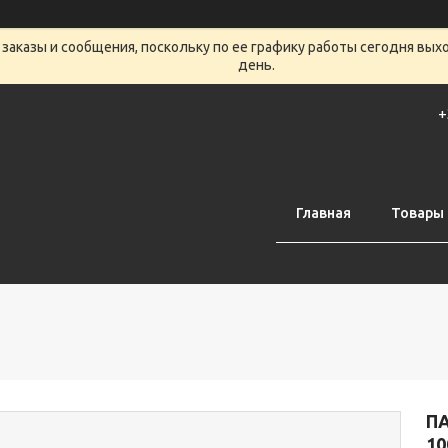
заказы и сообщения, поскольку по ее графику работы сегодня вых
день.
+
Главная
Товары 
П
10