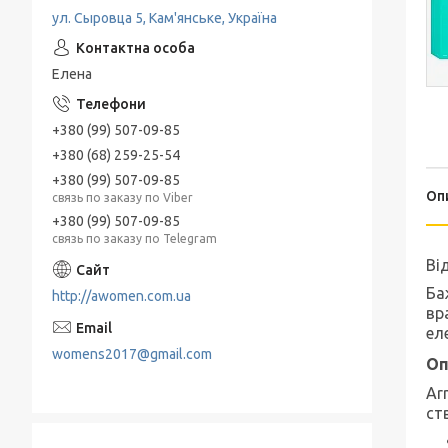
ул. Сыровца 5, Кам'янське, Україна
Елена
+380 (99) 507-09-85
+380 (68) 259-25-54
+380 (99) 507-09-85
Оп
связь по заказу по Viber
+380 (99) 507-09-85
связь по заказу по Telegram
Ві
Ба
http://awomen.com.ua
вр
ел
womens2017@gmail.com
Оп
Ar
ст