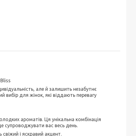
Bliss
дивідуальність, але й залишить незабутнє
й вибір для жінок, які віддають перевагу
 солодких ароматів. Ця унікальна комбінація
де супроводжувати вас весь день.
 свіжий і яскравий акцент.