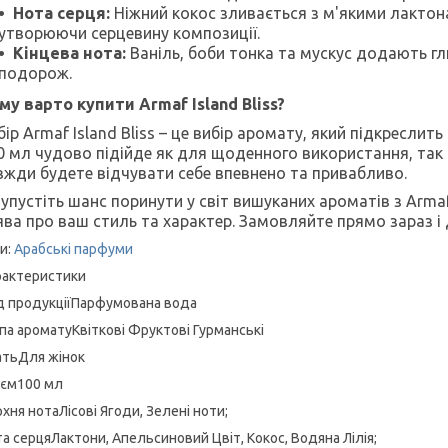
Нота серця:
Ніжний кокос зливається з м'якими лактон
утворюючи серцевину композиції.
Кінцева нота:
Ваніль, боби тонка та мускус додають г
подорож.
му варто
купити
Armaf Island Bliss?
бір Armaf Island Bliss – це вибір аромату, який підкресли
0 мл чудово підійде як для щоденного використання, так 
вжди будете відчувати себе впевнено та привабливо.
 упустіть шанс поринути у світ вишуканих ароматів з Armaf 
ява про ваш стиль та характер. Замовляйте прямо зараз і 
и:
Арабські парфуми
рактеристики
д продукціїПарфумована вода
па ароматуКвіткові Фруктові Гурманські
атьДля жінок
'єм100 мл
хня нотаЛісові Ягоди, Зелені ноти;
а серцяЛактони, Апельсиновий Цвіт, Кокос, Водяна Лілія;