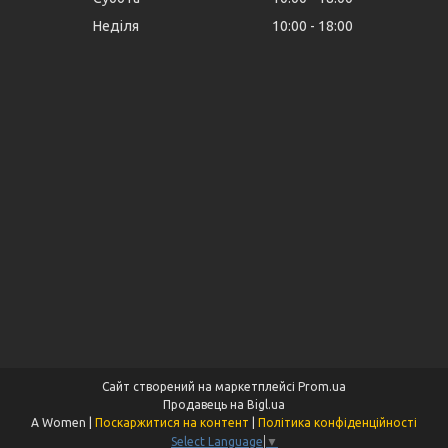
Неділя
10:00
18:00
Сайт створений на маркетплейсі
Prom.ua
Продавець на Bigl.ua
A Women |
Поскаржитися на контент
|
Політика конфіденційності
Select Language
▼