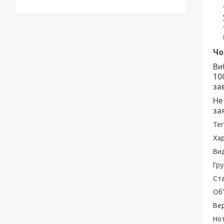
Чо
Ви
10
за
Не
за
Тег
Ха
Ви
Гру
Ст
Об
Вер
Нот