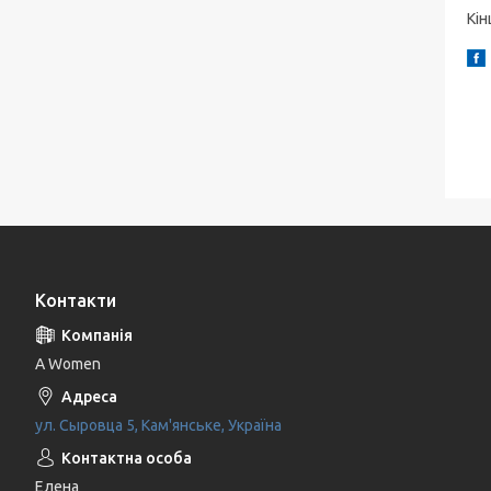
Кін
Контакти
A Women
ул. Сыровца 5, Кам'янське, Україна
Елена