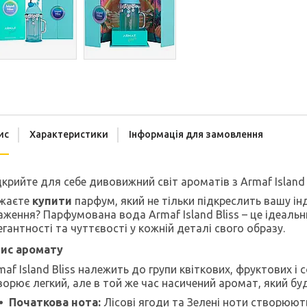
ис
Характеристики
Інформація для замовлення
дкрийте для себе дивовижний світ ароматів з Armaf Island 
жаєте
купити
парфум, який не тільки підкреслить вашу ін
аження? Парфумована вода Armaf Island Bliss – це ідеальни
егантності та чуттєвості у кожній деталі свого образу.
ис аромату
maf Island Bliss належить до групи квіткових, фруктових і
ворює легкий, але в той же час насичений аромат, який бу
Початкова нота:
Лісові ягоди та Зелені ноти створюють