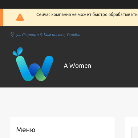
Сейчас компания не может быстро обрабатывать 
ул. Сыровца 5, Кам'янське, Україна
A Women