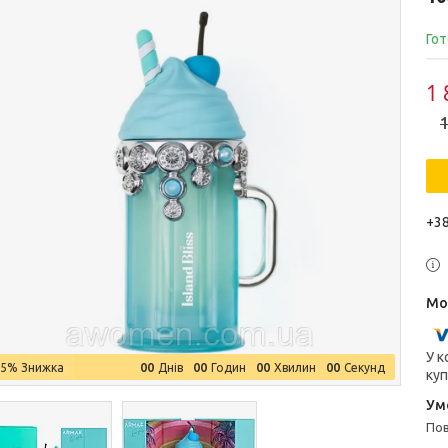
Гот
1 
1
+38
У к
0
0
0
0
0
0
0
0
–5%
Днів
Годин
Хвилин
Секунд
куп
п