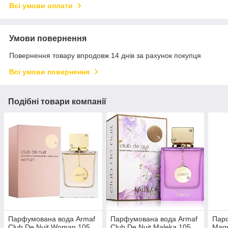
Всі умови оплати
Умови повернення
Повернення товару впродовж 14 днів за рахунок покупця
Всі умови повернення
Подібні товари компанії
Парфумована вода Armaf
Парфумована вода Armaf
Пар
Club De Nuit Woman 105
Club De Nuit Maleka 105
Magn