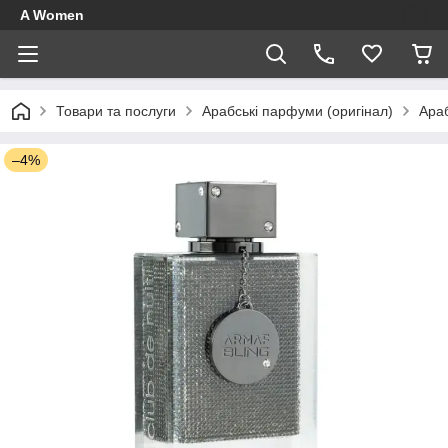
A Women
Товари та послуги
Арабські парфуми (оригінал)
Ара
–4%