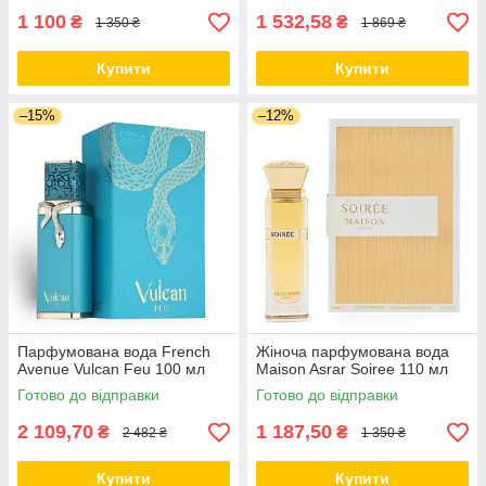
1 100
1 532,58
₴
₴
1 350 ₴
1 869 ₴
Купити
Купити
–15%
–12%
Парфумована вода French
Жіноча парфумована вода
Avenue Vulcan Feu 100 мл
Maison Asrar Soiree 110 мл
Готово до відправки
Готово до відправки
2 109,70
1 187,50
₴
₴
2 482 ₴
1 350 ₴
Купити
Купити