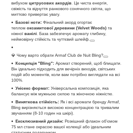
вибухом
цитрусових акордів
. Це чиста енергія,
свіжість та відчуття ранкового сонячного світла, що
миттєво привертає увагу.
Базові ноти:
Фінальний акорд огортає
теплом
оксамитової деревини (Velvet Woods)
та
ніжної
ванілі
. База забезпечує аромату глибину,
неймовірну стійкість та чуттєвий шлейф.
💎 Чому варто обрати Armaf Club de Nuit Bling?
Концепція "Bling":
Аромат створений, щоб блищати.
Він ідеально підходить для вечірніх виходів, світських
подій або моментів, коли вам потрібно виглядати на всі
100%.
Унісекс формат:
Універсальна композиція, яка
балансує між мужньою силою та жіночною ніжністю.
Виняткова стійкість:
Як і всі аромати бренду Armaf,
Bling вирізняється високою концентрацією та тривалим
звучанням (8-10 годин на шкірі).
Ексклюзивний дизайн:
Розкішний флакон об'ємом
75 мл стане окрасою вашої колекції або ідеальним
статусним подарунком.