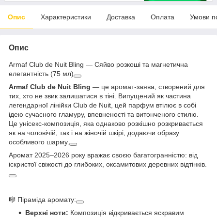
Опис
Характеристики
Доставка
Оплата
Умови п
Опис
Armaf Club de Nuit Bling — Сяйво розкоші та магнетична
елегантність (75 мл)
Armaf Club de Nuit Bling
— це аромат-заява, створений для
тих, хто не звик залишатися в тіні. Випущений як частина
легендарної лінійки Club de Nuit, цей парфум втілює в собі
ідею сучасного гламуру, впевненості та витонченого стилю.
Це унісекс-композиція, яка однаково розкішно розкривається
як на чоловічій, так і на жіночій шкірі, додаючи образу
особливого шарму.
Аромат 2025–2026 року вражає своєю багатогранністю: від
іскристої свіжості до глибоких, оксамитових деревних відтінків.
🎼 Піраміда аромату:
Верхні ноти:
Композиція відкривається яскравим