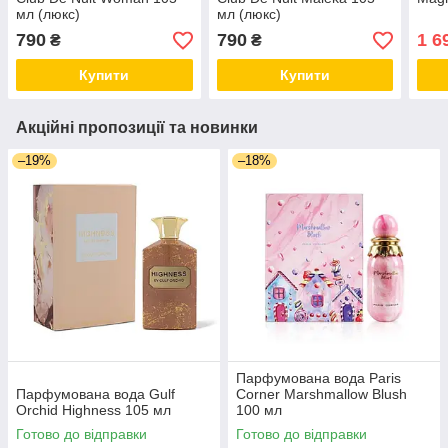
мл (люкс)
мл (люкс)
790
790
1 6
₴
₴
Купити
Купити
Акційні пропозиції та новинки
–19%
–18%
Парфумована вода Paris
Парфумована вода Gulf
Corner Marshmallow Blush
Orchid Highness 105 мл
100 мл
Готово до відправки
Готово до відправки