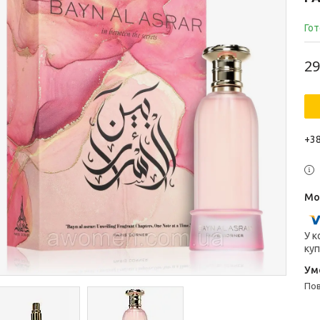
Гот
29
+38
У к
куп
п