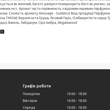
сується як жіночий, багато джерел позиціонують його як унісекс, 
евних нот. Аромат часто порівнюють з відомим нішевим парфумом 
коші. Схожість аромату Amouage - Guidance Вид продукції Парфумо
їна ТМОАЕ Верхня нота Груша, Лісовий Горіх, Олібанум Нота серця
дал, Ваніль, Лабданум, Сіра Амбра, Akigalawood
Графік роботи
Понеділок
10:00
18:00
Вівторок
10:00
18:00
Середа
10:00
18:00