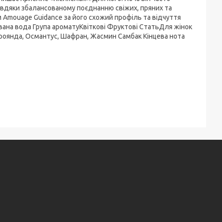
завдяки збалансованому поєднанню свіжих, пряних та
Amouage Guidance за його схожий профіль та відчуття
вана вода Група ароматуКвіткові Фруктові СтатьДля жінок
 Троянда, Османтус, Шафран, Жасмин Самбак Кінцева нота