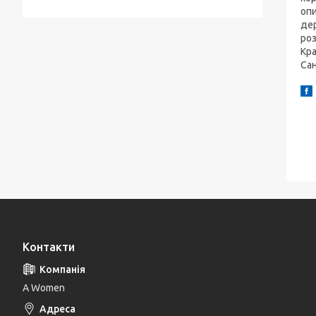
опи
дер
роз
Кра
Сан
Контакти
A Women