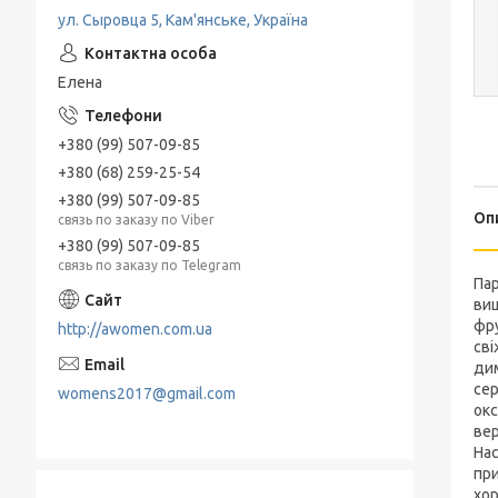
ул. Сыровца 5, Кам'янське, Україна
Елена
+380 (99) 507-09-85
+380 (68) 259-25-54
+380 (99) 507-09-85
Оп
связь по заказу по Viber
+380 (99) 507-09-85
связь по заказу по Telegram
Пар
виш
фру
http://awomen.com.ua
сві
дим
сер
womens2017@gmail.com
окс
вер
Нас
при
хор