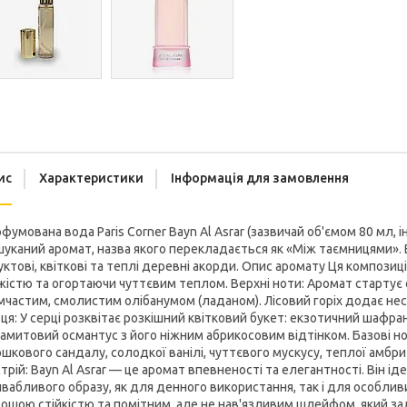
ис
Характеристики
Інформація для замовлення
фумована вода Paris Corner Bayn Al Asrar (зазвичай об'ємом 80 мл, і
уканий аромат, назва якого перекладається як «Між таємницями».
ктові, квіткові та теплі деревні акорди. Опис аромату Ця композиці
жістю та огортаючи чуттєвим теплом. Верхні ноти: Аромат стартує
частим, смолистим олібанумом (ладаном). Лісовий горіх додає несп
ця: У серці розквітає розкішний квітковий букет: екзотичний шафра
амитовий османтус з його ніжним абрикосовим відтінком. Базові но
шкового сандалу, солодкої ванілі, чуттєвого мускусу, теплої амбр
трій: Bayn Al Asrar — це аромат впевненості та елегантності. Він 
вабливого образу, як для денного використання, так і для особливих
ошою стійкістю та помітним, але не нав'язливим шлейфом, який зал