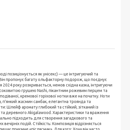
ноді позиціонується як унісекс) — це інтригуючий та
 Він пропонує багату ольфакторну подорож, що поєднує
я 2024 року розкривається, немов східна казка, інтригуючи
 соковитою грушею Nashi, пікантним рожевим перцем та
одіваної, кремової горіхової нотки вже на початку. Ноти
н, п'янкий жасмин самбак, елегантна троянда та
ти: Шлейф аромату глибокий та стійкий, зітканий із
и та деревного Akigalawood. Характеристики та враження
ідеально підходить для створення загадкового та
 вечірніх подій. Стійкість: Композиція відрізняється
ишає приємне «післясмак». Для кого: Хоча він часто