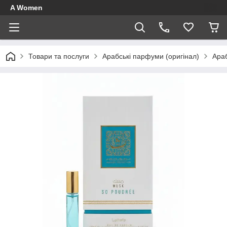
A Women
Товари та послуги
Арабські парфуми (оригінал)
Араб