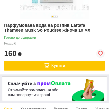
Парфумована вода на розпив Lattafa
Thameen Musk So Poudree жіноча 10 мл
Готово до відправки
Роздріб
160
₴
Купити
Опис
Характеристики
Доставка
Оплата
Умови п