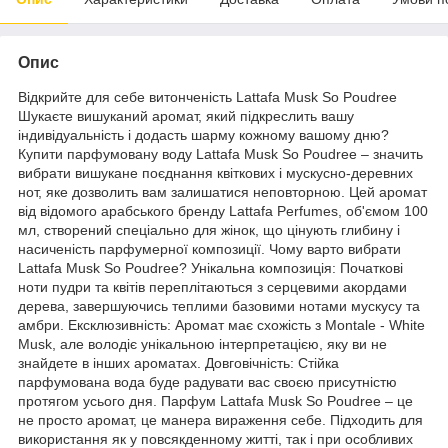
Опис
Відкрийте для себе витонченість Lattafa Musk So Poudree
Шукаєте вишуканий аромат, який підкреслить вашу
індивідуальність і додасть шарму кожному вашому дню?
Купити парфумовану воду Lattafa Musk So Poudree – значить
вибрати вишукане поєднання квіткових і мускусно-деревних
нот, яке дозволить вам залишатися неповторною. Цей аромат
від відомого арабського бренду Lattafa Perfumes, об'ємом 100
мл, створений спеціально для жінок, що цінують глибину і
насиченість парфумерної композиції. Чому варто вибрати
Lattafa Musk So Poudree? Унікальна композиція: Початкові
ноти пудри та квітів переплітаються з серцевими акордами
дерева, завершуючись теплими базовими нотами мускусу та
амбри. Ексклюзивність: Аромат має схожість з Montale - White
Musk, але володіє унікальною інтерпретацією, яку ви не
знайдете в інших ароматах. Довговічність: Стійка
парфумована вода буде радувати вас своєю присутністю
протягом усього дня. Парфум Lattafa Musk So Poudree – це
не просто аромат, це манера вираження себе. Підходить для
використання як у повсякденному житті, так і при особливих