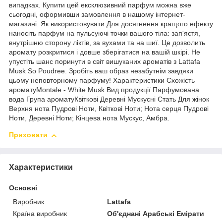
випадках. Купити цей ексклюзивний парфум можна вже
сьогодні, оформивши замовлення в нашому інтернет-
магазині. Як використовувати Для досягнення кращого ефекту
наносіть парфум на пульсуючі точки вашого тіла: зап'ястя,
внутрішню сторону ліктів, за вухами та на шиї. Це дозволить
аромату розкритися і довше зберігатися на вашій шкірі. Не
упустіть шанс поринути в світ вишуканих ароматів з Lattafa
Musk So Poudree. Зробіть ваш образ незабутнім завдяки
цьому неповторному парфуму! Характеристики Схожість
ароматуMontale - White Musk Вид продукції Парфумована
вода Група ароматуКвіткові Деревні Мускусні Стать Для жінок
Верхня нота Пудрові Ноти, Квіткові Ноти; Нота серця Пудрові
Ноти, Деревні Ноти; Кінцева нота Мускус, Амбра.
Приховати
Характеристики
Основні
Виробник
Lattafa
Країна виробник
Об'єднані Арабські Емірати