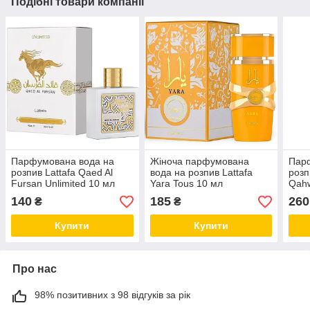
Подібні товари компанії
Парфумована вода на
Жіноча парфумована
Пар
розпив Lattafa Qaed Al
вода на розпив Lattafa
розп
Fursan Unlimited 10 мл
Yara Tous 10 мл
Qahw
140
185
260
₴
₴
Купити
Купити
Про нас
98% позитивних з 98 відгуків за рік