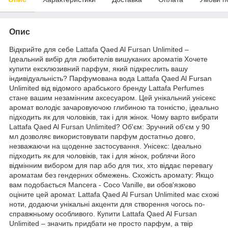
Опис
Відкрийте для себе Lattafa Qaed Al Fursan Unlimited –
Ідеальний вибір для любителів вишуканих ароматів Хочете
купити ексклюзивний парфум, який підкреслить вашу
індивідуальність? Парфумована вода Lattafa Qaed Al Fursan
Unlimited від відомого арабського бренду Lattafa Perfumes
стане вашим незамінним аксесуаром. Цей унікальний унісекс
аромат володіє зачаровуючою глибиною та тонкістю, ідеально
підходить як для чоловіків, так і для жінок. Чому варто вибрати
Lattafa Qaed Al Fursan Unlimited? Об'єм: Зручний об'єм у 90
мл дозволяє використовувати парфум достатньо довго,
незважаючи на щоденне застосування. Унісекс: Ідеально
підходить як для чоловіків, так і для жінок, роблячи його
відмінним вибором для пар або для тих, хто віддає перевагу
ароматам без гендерних обмежень. Схожість аромату: Якщо
вам подобається Mancera - Coco Vanille, ви обов'язково
оціните цей аромат. Lattafa Qaed Al Fursan Unlimited має схожі
ноти, додаючи унікальні акценти для створення чогось по-
справжньому особливого. Купити Lattafa Qaed Al Fursan
Unlimited – значить придбати не просто парфум, а твір