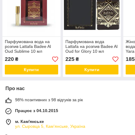
Парфумована вода на
Парфумована вода
Жін
розпив Lattafa Badee Al
Lattafa на розпив Badee Al
вода
Oud Sublime 10 мл
Oud for Glory 10 мл
Yara
220
225
185
₴
₴
Купити
Купити
Про нас
98% позитивних з 98 відгуків за рік
Працює з 04.10.2015
м. Кам'янське
ул. Сыровца 5, Кам'янське, Україна