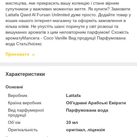
мистецтва, яке прикрасить вашу колекцію і стане вірним
супутником у важливих моментах життя. Як купити? Замовити
Lattafa Qaed Al Fursan Unlimited дуже просто. Додайте товар у
кошик нашого інтернет-магазину та оформіть замовлення в
кілька кліків. Не упустіть шанс поринути у світ розкоші та
вишуканих ароматів з цим неповторним парфумом! Схожість
ароматуMancera - Coco Vanille Вид продукції Парфумована
вода СтатьУнісекс
Приховати
Характеристики
Основні
Виробник
Lattafa
Країна виробник
Об'єднані Арабські Емірати
Вид парфумерної
Парфумована вода
продукції
Об`єм
10 мл
Оригінальність
оригінал, ліцензія