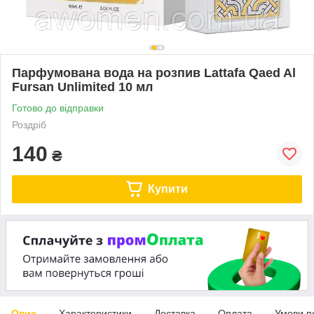
Парфумована вода на розпив Lattafa Qaed Al
Fursan Unlimited 10 мл
Готово до відправки
Роздріб
140
₴
Купити
Опис
Характеристики
Доставка
Оплата
Умови п