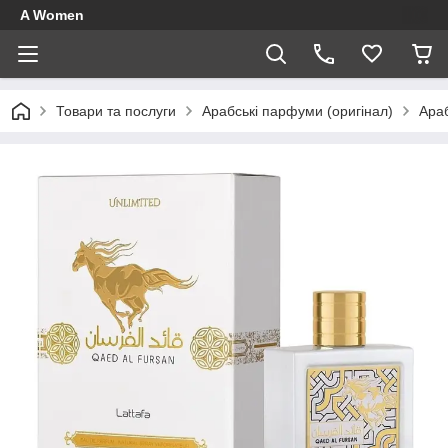
A Women
Товари та послуги
Арабські парфуми (оригінал)
Араб