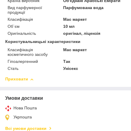
Країна виробник
Об'єднані Арабські Емірати
Вид парфумерної
Парфумована вода
продукції
Класифікація
Мас маркет
Об`єм
10 мл
Оригінальність
оригінал, ліцензія
Користувальницькі характеристики
Класифікація
Мас маркет
косметичного засобу
Гіпоалергенний
Так
Стать
Унісекс
Приховати
Умови доставки
Нова Пошта
Укрпошта
Всі умови доставки