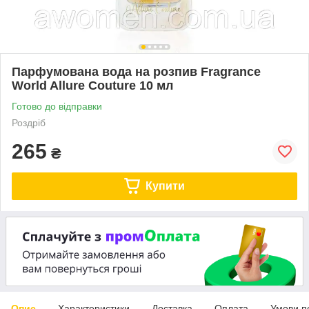
Парфумована вода на розпив Fragrance
World Allure Couture 10 мл
Готово до відправки
Роздріб
265
₴
Купити
Опис
Характеристики
Доставка
Оплата
Умови п