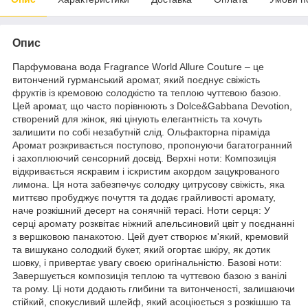
Опис
Парфумована вода Fragrance World Allure Couture – це
витончений гурманський аромат, який поєднує свіжість
фруктів із кремовою солодкістю та теплою чуттєвою базою.
Цей аромат, що часто порівнюють з Dolce&Gabbana Devotion,
створений для жінок, які цінують елегантність та хочуть
залишити по собі незабутній слід. Ольфакторна піраміда
Аромат розкривається поступово, пропонуючи багатогранний
і захоплюючий сенсорний досвід. Верхні ноти: Композиція
відкривається яскравим і іскристим акордом зацукрованого
лимона. Ця нота забезпечує солодку цитрусову свіжість, яка
миттєво пробуджує почуття та додає грайливості аромату,
наче розкішний десерт на сонячній терасі. Ноти серця: У
серці аромату розквітає ніжний апельсиновий цвіт у поєднанні
з вершковою панакотою. Цей дует створює м'який, кремовий
та вишукано солодкий букет, який огортає шкіру, як дотик
шовку, і привертає увагу своєю оригінальністю. Базові ноти:
Завершується композиція теплою та чуттєвою базою з ванілі
та рому. Ці ноти додають глибини та витонченості, залишаючи
стійкий, спокусливий шлейф, який асоціюється з розкішшю та