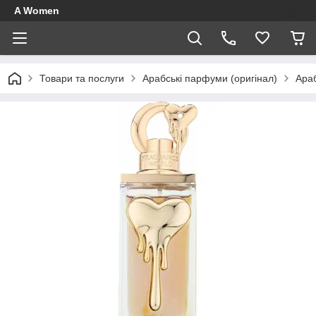
A Women
Товари та послуги
Арабські парфуми (оригінал)
Араб