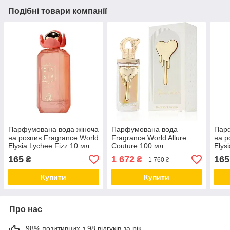
Подібні товари компанії
Парфумована вода жіноча
Парфумована вода
Парф
на розпив Fragrance World
Fragrance World Allure
на р
Elysia Lychee Fizz 10 мл
Couture 100 мл
Elys
165
1 672
165
₴
₴
1 760 ₴
Купити
Купити
Про нас
98% позитивних з 98 відгуків за рік