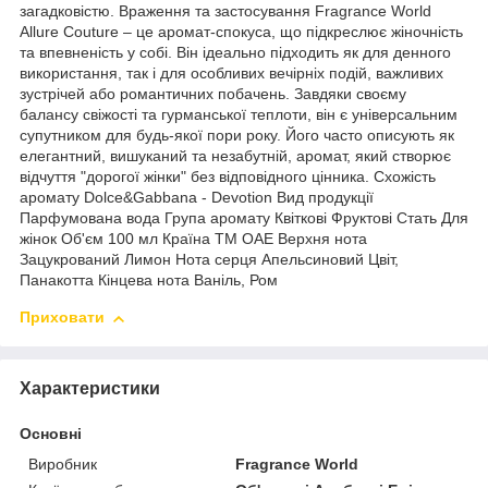
загадковістю. Враження та застосування Fragrance World
Allure Couture – це аромат-спокуса, що підкреслює жіночність
та впевненість у собі. Він ідеально підходить як для денного
використання, так і для особливих вечірніх подій, важливих
зустрічей або романтичних побачень. Завдяки своєму
балансу свіжості та гурманської теплоти, він є універсальним
супутником для будь-якої пори року. Його часто описують як
елегантний, вишуканий та незабутній, аромат, який створює
відчуття "дорогої жінки" без відповідного цінника. Схожість
аромату Dolce&Gabbana - Devotion Вид продукції
Парфумована вода Група аромату Квіткові Фруктові Стать Для
жінок Об'єм 100 мл Країна ТМ ОАЕ Верхня нота
Зацукрований Лимон Нота серця Апельсиновий Цвіт,
Панакотта Кінцева нота Ваніль, Ром
Приховати
Характеристики
Основні
Виробник
Fragrance World