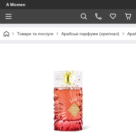
A Women
Товари та послуги
Арабські парфуми (оригінал)
Араб