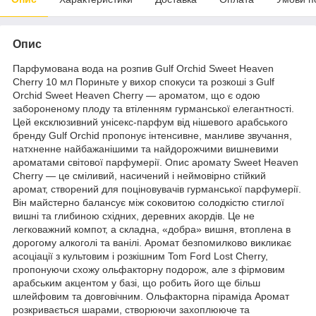
Опис
Парфумована вода на розпив Gulf Orchid Sweet Heaven
Cherry 10 мл Пориньте у вихор спокуси та розкоші з Gulf
Orchid Sweet Heaven Cherry — ароматом, що є одою
забороненому плоду та втіленням гурманської елегантності.
Цей ексклюзивний унісекс-парфум від нішевого арабського
бренду Gulf Orchid пропонує інтенсивне, манливе звучання,
натхненне найбажанішими та найдорожчими вишневими
ароматами світової парфумерії. Опис аромату Sweet Heaven
Cherry — це сміливий, насичений і неймовірно стійкий
аромат, створений для поціновувачів гурманської парфумерії.
Він майстерно балансує між соковитою солодкістю стиглої
вишні та глибиною східних, деревних акордів. Це не
легковажний компот, а складна, «добра» вишня, втоплена в
дорогому алкоголі та ванілі. Аромат безпомилково викликає
асоціації з культовим і розкішним Tom Ford Lost Cherry,
пропонуючи схожу ольфакторну подорож, але з фірмовим
арабським акцентом у базі, що робить його ще більш
шлейфовим та довговічним. Ольфакторна піраміда Аромат
розкривається шарами, створюючи захоплююче та