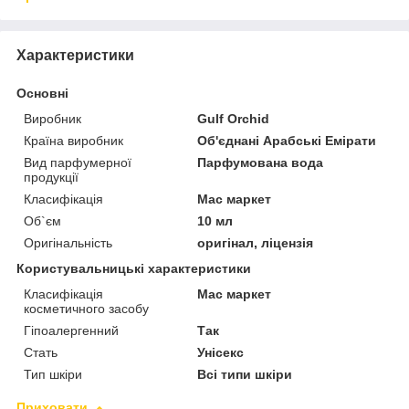
Характеристики
Основні
Виробник
Gulf Orchid
Країна виробник
Об'єднані Арабські Емірати
Вид парфумерної
Парфумована вода
продукції
Класифікація
Мас маркет
Об`єм
10 мл
Оригінальність
оригінал, ліцензія
Користувальницькі характеристики
Класифікація
Мас маркет
косметичного засобу
Гіпоалергенний
Так
Стать
Унісекс
Тип шкіри
Всі типи шкіри
Приховати