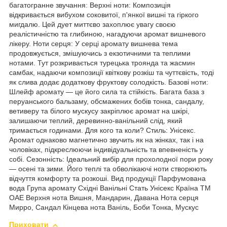
багатогранне звучання: Верхні ноти: Композиція
відкривається вибухом соковитої, п'янкої вишні та гіркого
мигдалю. Цей дует миттєво захоплює увагу своєю
реалістичністю та глибиною, нагадуючи аромат вишневого
лікеру. Ноти серця: У серці аромату вишнева тема
продовжується, змішуючись з екзотичними та теплими
нотами. Тут розкривається турецька троянда та жасмин
самбак, надаючи композиції квіткову розкіш та чуттєвість, тоді
як слива додає додаткову фруктову солодкість. Базові ноти:
Шлейф аромату — це його сила та стійкість. Багата база з
перуанського бальзаму, обсмажених бобів тонка, сандалу,
ветиверу та білого мускусу закріплює аромат на шкірі,
залишаючи теплий, деревинно-ванільний слід, який
тримається годинами. Для кого та коли? Стиль: Унісекс.
Аромат однаково магнетично звучить як на жінках, так і на
чоловіках, підкреслюючи індивідуальність та впевненість у
собі. Сезонність: Ідеальний вибір для прохолодної пори року
— осені та зими. Його теплі та обволікаючі ноти створюють
відчуття комфорту та розкоші. Вид продукції Парфумована
вода Група аромату Східні Ванільні Стать Унісекс Країна ТМ
ОАЕ Верхня нота Вишня, Мандарин, Давана Нота серця
Мирро, Сандал Кінцева нота Ваніль, Боби Тонка, Мускус
Приховати