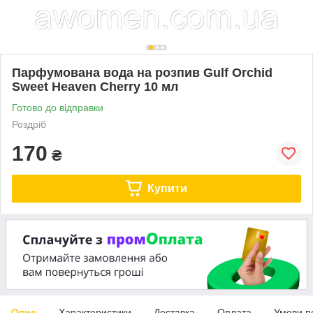
Парфумована вода на розпив Gulf Orchid
Sweet Heaven Cherry 10 мл
Готово до відправки
Роздріб
170
₴
Купити
Опис
Характеристики
Доставка
Оплата
Умови п