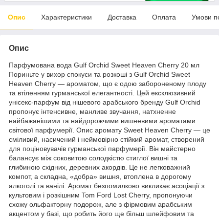
Опис
Характеристики
Доставка
Оплата
Умови п
Опис
Парфумована вода Gulf Orchid Sweet Heaven Cherry 20 мл
Пориньте у вихор спокуси та розкоші з Gulf Orchid Sweet
Heaven Cherry — ароматом, що є одою забороненому плоду
та втіленням гурманської елегантності. Цей ексклюзивний
унісекс-парфум від нішевого арабського бренду Gulf Orchid
пропонує інтенсивне, манливе звучання, натхненне
найбажанішими та найдорожчими вишневими ароматами
світової парфумерії. Опис аромату Sweet Heaven Cherry — це
сміливий, насичений і неймовірно стійкий аромат, створений
для поціновувачів гурманської парфумерії. Він майстерно
балансує між соковитою солодкістю стиглої вишні та
глибиною східних, деревних акордів. Це не легковажний
компот, а складна, «добра» вишня, втоплена в дорогому
алкоголі та ванілі. Аромат безпомилково викликає асоціації з
культовим і розкішним Tom Ford Lost Cherry, пропонуючи
схожу ольфакторну подорож, але з фірмовим арабським
акцентом у базі, що робить його ще більш шлейфовим та