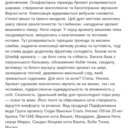
довговічним. Ольфакторна піраміда Аромат розкривається
шарами, створюючи захоплююче та багатогранне звучання:
Верхні ноти: Композиція відкривається вибухом соковитої,
п'янкої вишні та гіркого мигдалю. Цей дует миттєво захоплює
увагу своєю реалістичністю та глибиною, нагадуючи аромат
вишневого лікеру. Ноти серця: У серці аромату вишнева тема
продовжується, змішуючись з екзотичними та теплими
нотами. Тут розкривається турецька троянда та жасмин
самбак, надаючи композиції квіткову розкіш та чуттєвість, тоді
як слива додає додаткову фруктову солодкість. Базові ноти:
Шлейф аромату — це його сила та стійкість. Багата база з
перуанського бальзаму, обсмажених бобів тонка, сандалу,
ветиверу та білого мускусу закріплює аромат на шкірі,
залишаючи теплий, деревинно-ванільний слід, який
тримається годинами. Для кого та коли? Стиль: Унісекс.
Аромат однаково магнетично звучить як на жінках, так і на
чоловіках, підкреслюючи індивідуальність та впевненість у
собі. Сезонність: Ідеальний вибір для прохолодної пори року
— осені та зими. Його теплі та обволікаючі ноти створюють
відчуття комфорту та розкоші. Вид продукції Парфумована
вода Група аромату Східні Ванільні Стать Унісекс Об'єм 20 мл
Країна ТМ ОАЕ Верхня нота Вишня, Мандарин, Давана Нота
серця Мирро, Сандал Кінцева нота Ваніль, Боби Тонка,
Мускус