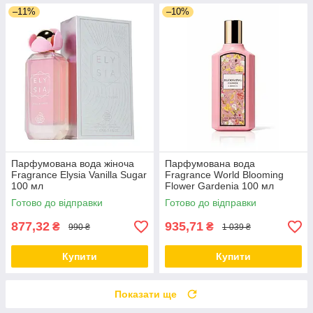
–11%
–10%
Парфумована вода жіноча
Парфумована вода
Fragrance Elysia Vanilla Sugar
Fragrance World Blooming
100 мл
Flower Gardenia 100 мл
Готово до відправки
Готово до відправки
877,32
935,71
₴
₴
990 ₴
1 039 ₴
Купити
Купити
Показати ще