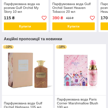
Парфумована вода на
Парфумована вода Gulf
Пар
розпив Gulf Orchid My
Orchid Sweet Heaven
розп
Story 10 мл
Tobacco 20 мл
Heav
115
390
170
₴
₴
410 ₴
Купити
Купити
Акційні пропозиції та новинки
–19%
–18%
Парфумована вода Paris
Парфумована вода Gulf
Corner Marshmallow Blush
Orchid Highness 105 мл
100 мл