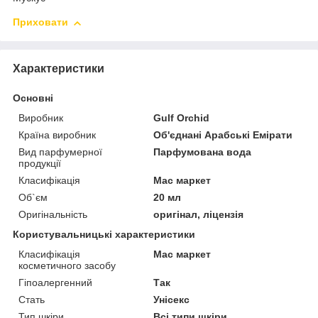
Приховати
Характеристики
Основні
Виробник
Gulf Orchid
Країна виробник
Об'єднані Арабські Емірати
Вид парфумерної
Парфумована вода
продукції
Класифікація
Мас маркет
Об`єм
20 мл
Оригінальність
оригінал, ліцензія
Користувальницькі характеристики
Класифікація
Мас маркет
косметичного засобу
Гіпоалергенний
Так
Стать
Унісекс
Тип шкіри
Всі типи шкіри