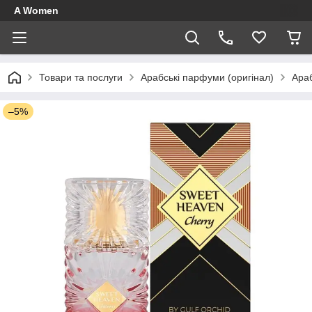
A Women
Товари та послуги
Арабські парфуми (оригінал)
Ара
–5%