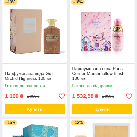
–19%
–18%
Парфумована вода Paris
Парфумована вода Gulf
Corner Marshmallow Blush
Orchid Highness 105 мл
100 мл
Готово до відправки
Готово до відправки
1 100
1 532,58
₴
₴
1 350 ₴
1 869 ₴
Купити
Купити
–15%
–12%