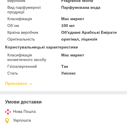
Виробник
Fragrance World
Вид парфумерної
Парфумована вода
продукції
Класифікація
Мас маркет
Об`єм
100 мл
Країна виробник
Об'єднані Арабські Емірати
Оригінальність
оригінал, ліцензія
Користувальницькі характеристики
Класифікація
Мас маркет
косметичного засобу
Гіпоалергенний
Так
Стать
Унісекс
Приховати
Умови доставки
Нова Пошта
Укрпошта