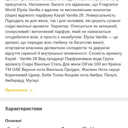
присутність. Натхнення: Багато хто відзначає, що Fragrance
World Elysia Vanilla є вдалим та високоякісним аналогом
(dupe) відомого парфуму Kayali Vanilla 28. Універсальність:
Підходить як для жінок, так і для чоловіків, які цінують сучасні
східні ванільні аромати. Характер: Описується як затишний,
спокусливий і витончений парфум, який не намагається
сподобатися всім, а просто є незабутнім. Elysia Vanilla — це
аромат, що передає всю глибину та багатство ванілі,
огортаючи власника делікатною солодкістю та даруючи
відчуття гармонії й внутрішньої впевненості. Схожість аромату
Kayali - Vanilla 28 Вид продукції Парфумована вода Група
аромату Східні Ванільні Стать Для жінок Об'єм 100 мл Країна
ТМ ОАЕ Верхня нота Ванільна Орхідея, Жасмин Нота серця
Коричневий Цукор, Боби Тонка Кінцева нота Амбра, Пачулі,
Амбервуд, Мускус
Приховати
Характеристики
Основні