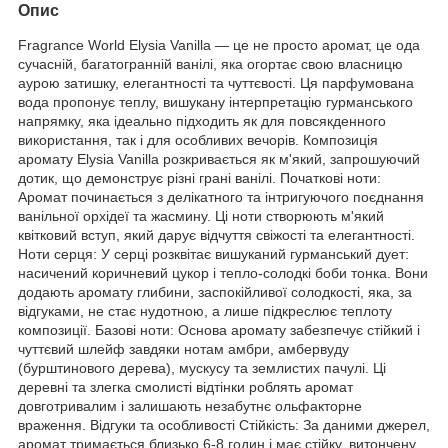
Опис
Fragrance World Elysia Vanilla — це не просто аромат, це ода
сучасній, багатогранній ванілі, яка огортає свою власницю
аурою затишку, елегантності та чуттєвості. Ця парфумована
вода пропонує теплу, вишукану інтерпретацію гурманського
напрямку, яка ідеально підходить як для повсякденного
використання, так і для особливих вечорів. Композиція
аромату Elysia Vanilla розкривається як м'який, запрошуючий
дотик, що демонструє різні грані ванілі. Початкові ноти:
Аромат починається з делікатного та інтригуючого поєднання
ванільної орхідеї та жасмину. Ці ноти створюють м'який
квітковий вступ, який дарує відчуття свіжості та елегантності.
Ноти серця: У серці розквітає вишуканий гурманський дует:
насичений коричневий цукор і тепло-солодкі боби тонка. Вони
додають аромату глибини, заспокійливої солодкості, яка, за
відгуками, не стає нудотною, а лише підкреслює теплоту
композиції. Базові ноти: Основа аромату забезпечує стійкий і
чуттєвий шлейф завдяки нотам амбри, амбервуду
(бурштинового дерева), мускусу та землистих пачулі. Ці
деревні та злегка смолисті відтінки роблять аромат
довготривалим і залишають незабутнє ольфакторне
враження. Відгуки та особливості Стійкість: За даними джерел,
аромат тримається близько 6-8 годин і має стійку, витончену