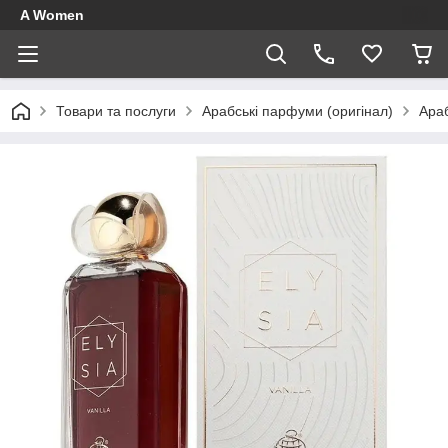
A Women
Товари та послуги
Арабські парфуми (оригінал)
Ара