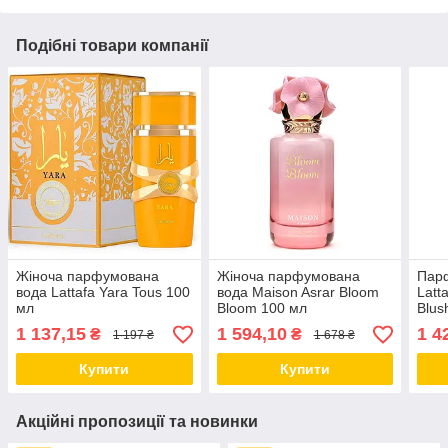
Подібні товари компанії
Жіноча парфумована
Жіноча парфумована
Пар
вода Lattafa Yara Tous 100
вода Maison Asrar Bloom
Latt
мл
Bloom 100 мл
Blus
1 137,15
1 594,10
1 4
₴
₴
1 197 ₴
1 678 ₴
Купити
Купити
Акційні пропозиції та новинки