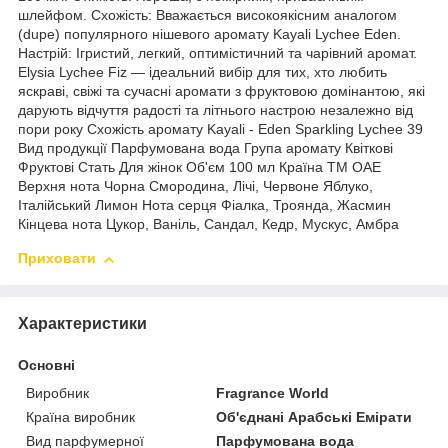
шлейфом. Схожість: Вважається високоякісним аналогом
(dupe) популярного нішевого аромату Kayali Lychee Eden.
Настрій: Ігристий, легкий, оптимістичний та чарівний аромат.
Elysia Lychee Fiz — ідеальний вибір для тих, хто любить
яскраві, свіжі та сучасні аромати з фруктовою домінантою, які
дарують відчуття радості та літнього настрою незалежно від
пори року Схожість аромату Kayali - Eden Sparkling Lychee 39
Вид продукції Парфумована вода Група аромату Квіткові
Фруктові Стать Для жінок Об'єм 100 мл Країна ТМ ОАЕ
Верхня нота Чорна Смородина, Лічі, Червоне Яблуко,
Італійський Лимон Нота серця Фіалка, Троянда, Жасмин
Кінцева нота Цукор, Ваніль, Сандал, Кедр, Мускус, Амбра
Приховати
Характеристики
Основні
Виробник
Fragrance World
Країна виробник
Об'єднані Арабські Емірати
Вид парфумерної
Парфумована вода