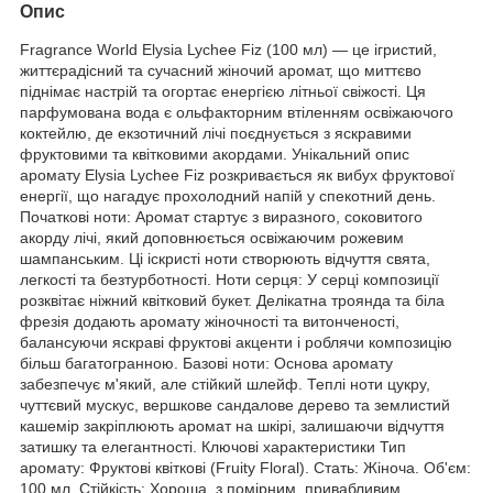
Опис
Fragrance World Elysia Lychee Fiz (100 мл) — це ігристий,
життєрадісний та сучасний жіночий аромат, що миттєво
піднімає настрій та огортає енергією літньої свіжості. Ця
парфумована вода є ольфакторним втіленням освіжаючого
коктейлю, де екзотичний лічі поєднується з яскравими
фруктовими та квітковими акордами. Унікальний опис
аромату Elysia Lychee Fiz розкривається як вибух фруктової
енергії, що нагадує прохолодний напій у спекотний день.
Початкові ноти: Аромат стартує з виразного, соковитого
акорду лічі, який доповнюється освіжаючим рожевим
шампанським. Ці іскристі ноти створюють відчуття свята,
легкості та безтурботності. Ноти серця: У серці композиції
розквітає ніжний квітковий букет. Делікатна троянда та біла
фрезія додають аромату жіночності та витонченості,
балансуючи яскраві фруктові акценти і роблячи композицію
більш багатогранною. Базові ноти: Основа аромату
забезпечує м'який, але стійкий шлейф. Теплі ноти цукру,
чуттєвий мускус, вершкове сандалове дерево та землистий
кашемір закріплюють аромат на шкірі, залишаючи відчуття
затишку та елегантності. Ключові характеристики Тип
аромату: Фруктові квіткові (Fruity Floral). Стать: Жіноча. Об'єм:
100 мл. Стійкість: Хороша, з помірним, привабливим