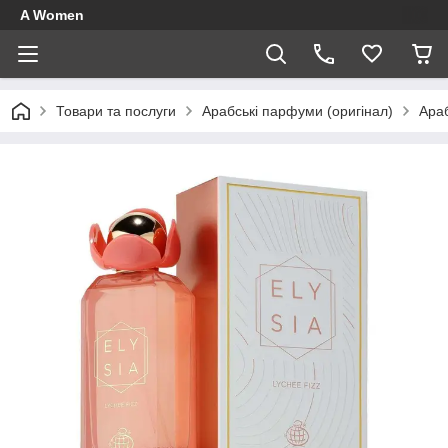
A Women
Товари та послуги
Арабські парфуми (оригінал)
Ара