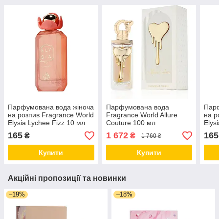
Парфумована вода жіноча
Парфумована вода
Парф
на розпив Fragrance World
Fragrance World Allure
на р
Elysia Lychee Fizz 10 мл
Couture 100 мл
Elys
165
1 672
165
₴
₴
1 760 ₴
Купити
Купити
Акційні пропозиції та новинки
–19%
–18%