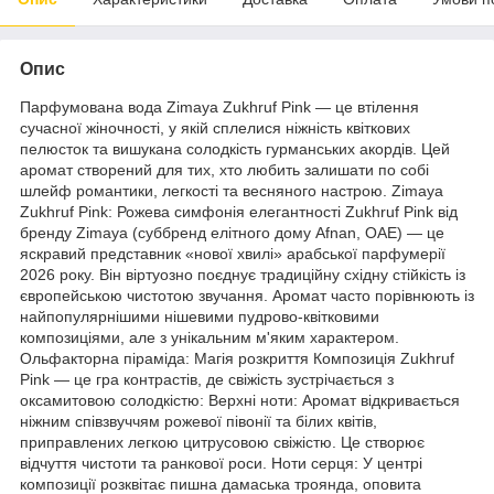
Опис
Парфумована вода Zimaya Zukhruf Pink — це втілення
сучасної жіночності, у якій сплелися ніжність квіткових
пелюсток та вишукана солодкість гурманських акордів. Цей
аромат створений для тих, хто любить залишати по собі
шлейф романтики, легкості та весняного настрою. Zimaya
Zukhruf Pink: Рожева симфонія елегантності Zukhruf Pink від
бренду Zimaya (суббренд елітного дому Afnan, ОАЕ) — це
яскравий представник «нової хвилі» арабської парфумерії
2026 року. Він віртуозно поєднує традиційну східну стійкість із
європейською чистотою звучання. Аромат часто порівнюють із
найпопулярнішими нішевими пудрово-квітковими
композиціями, але з унікальним м'яким характером.
Ольфакторна піраміда: Магія розкриття Композиція Zukhruf
Pink — це гра контрастів, де свіжість зустрічається з
оксамитовою солодкістю: Верхні ноти: Аромат відкривається
ніжним співзвуччям рожевої півонії та білих квітів,
приправлених легкою цитрусовою свіжістю. Це створює
відчуття чистоти та ранкової роси. Ноти серця: У центрі
композиції розквітає пишна дамаська троянда, оповита