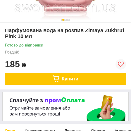
Парфумована вода на розпив Zimaya Zukhruf
Pink 10 мл
Готово до відправки
Роздріб
185
₴
Купити
Опис
Характеристики
Доставка
Оплата
Умови п