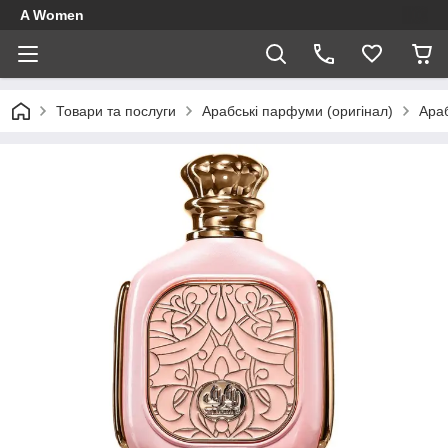
A Women
Товари та послуги
Арабські парфуми (оригінал)
Араб