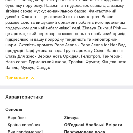
будь-яку пору року. Навесні він підкреслює свіжість, а взимку
зігріває своєю мускусно-ванільною базою. Фантастичний
дизайн: Флакон — це окремий витвір мистецтва. Важке
рожеве скло та вишуканий орнамент роблять його ідеальним
подарунком для найвибагливішої леді. Zimaya Zukhruf Pink —
це аромат, який перетворює кожен день на особливий привід,
підкреслюючи вашу природну тендітність та неповторний
шарм. Схожість аромату Pepe Jeans - Pepe Jeans for Her Вид
продукції Парфумована вода Група аромату Східні Ванільні
Стать Для жінок Верхня нота Орхідея, Геліотроп, Тангерин;
Нота серця Гурманський акорд, Тропічні Фрукти; Кінцева нота
Ваніль, Мускус, Сандал.
Приховати
Характеристики
Основні
Виробник
Zimaya
Країна виробник
Об'єднані Арабські Емірати
Вид парфумерної
Парфумована вода