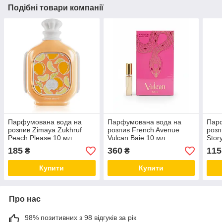
Подібні товари компанії
Парфумована вода на
Парфумована вода на
Пар
розпив Zimaya Zukhruf
розпив French Avenue
розп
Peach Please 10 мл
Vulcan Baie 10 мл
Stor
185
360
115
₴
₴
Купити
Купити
Про нас
98% позитивних з 98 відгуків за рік