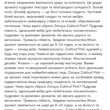
м'якою хмаринкою ванільного цукру та геліотропу. Це додає
аромату пудрової текстури та благородної солодкості. Базові
ноти: Шлейф аромату — це його головна гордість. Чуттєвий
білий мускус, вершковий сандал та тепла амбра
забезпечують неймовірну стійкість та м'який, обволікаючий
післясмак. Чому варто обрати Zimaya Zukhruf Pink? Пудрова
ніжність: Ідеальний вибір для любительок «косметичних»,
пудрових та кремових ароматів, які звучать дорого та
витончено. Тривала стійкість: Завдяки технологіям Afnan,
аромат тримається на шкірі до 8–10 годин, а на волоссі та
одязі — понад добу. Універсальність: Zukhruf Pink чудовий у
будь-яку пору року. Навесні він підкреслює свіжість, а взимку
зігріває своєю мускусно-ванільною базою. Фантастичний
дизайн: Флакон — це окремий витвір мистецтва. Важке
рожеве скло та вишуканий орнамент роблять його ідеальним
подарунком для найвибагливішої леді. Zimaya Zukhruf Pink —
це аромат, який перетворює кожен день на особливий привід,
підкреслюючи вашу природну тендітність та неповторний
шарм. Чому варто обрати Zimaya Zukhruf Pink? Пудрова
ніжність: Ідеальний вибір для любительок «косметичних»,
пудрових та кремових ароматів, які звучать дорого та
витончено. Тривала стійкість: Завдяки технологіям Afnan,
аромат тримається на шкірі до 8–10 годин, а на волоссі та
одязі — понад добу. Універсальність: Zukhruf Pink чудовий у