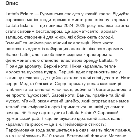
Опис
Lattafa Eclaire — Гурманська спокуса у кожній краплі Відчуйте
справжню магію кондитерського мистецтва, втілену в ароматі.
Lattafa Eclaire — це новинка 2024–2025 року, яка вже встигла
стати світовим бестселером. Це аромат-свято, аромат-
затишок, створений для жінок, які обожнюють солодкі,
"смачні" та неймовірно жіночні композиції. Його часто
називають одним із найкращих аналогів нішевого аромату
Bianco Latte, але з особливим східним характером та
феноменальною стійкістю, властивою бренду Lattafa. ✨
Піраміда аромату: Верхні ноти: Ніжна карамель, тепле
молоко та цукрова пудра. Перший вдих переносить вас у
затишну пекарню, де щойно дістали з печі свіжі десерти. Ноти
серця: Мед та білі квіти. Серце аромату додає композиції
глибини та витонченої жіночності, роблячи її багатогранною, а
не просто "цукровою". Базові ноти: Ваніль, праліне та білий
мускус. М'який, оксамитовий шлейф, який огортає вас немов
теплий кашеміровий шарф і тримається на шкірі до самого
вечора. 💎 Чому варто купити Lattafa Eclaire? Справжній
гурманський рай: Якщо ви шукаєте ідеальний запах ванілі,
карамелі та ірисок — це він. Неймовірна стійкість:
Парфумована вода залишається на одязі навіть після прання,
а на шкірі звучить 8–10 годин. Естетичний флакон: Масивне