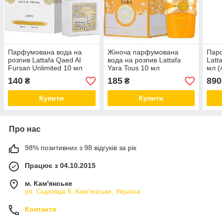
Парфумована вода на
Жіноча парфумована
Пар
розпив Lattafa Qaed Al
вода на розпив Lattafa
Latt
Fursan Unlimited 10 мл
Yara Tous 10 мл
мл (
140
185
890
₴
₴
Купити
Купити
Про нас
98% позитивних з 98 відгуків за рік
Працює з 04.10.2015
м. Кам'янське
ул. Сыровца 5, Кам'янське, Україна
Контакти