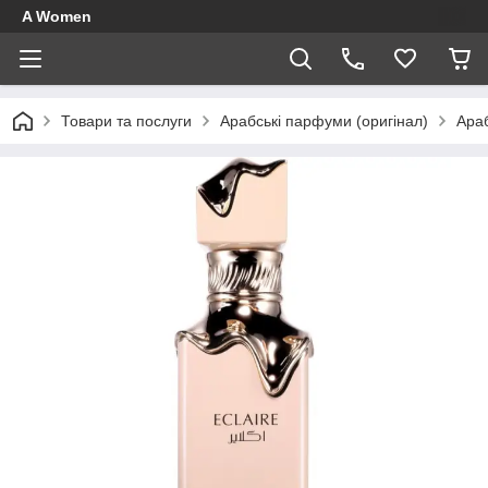
A Women
Товари та послуги
Арабські парфуми (оригінал)
Араб