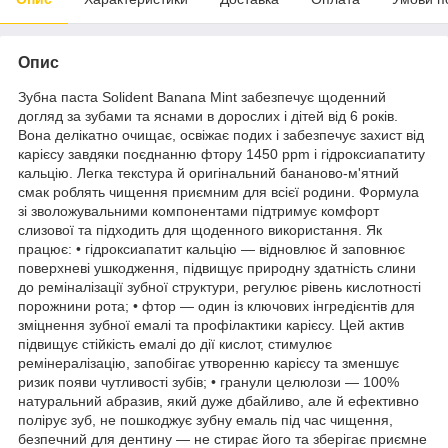
Опис
Зубна паста Solident Banana Mint забезпечує щоденний
догляд за зубами та яснами в дорослих і дітей від 6 років.
Вона делікатно очищає, освіжає подих і забезпечує захист від
карієсу завдяки поєднанню фтору 1450 ppm і гідроксиапатиту
кальцію. Легка текстура й оригінальний бананово-м'ятний
смак роблять чищення приємним для всієї родини. Формула
зі зволожувальними компонентами підтримує комфорт
слизової та підходить для щоденного використання. Як
працює: • гідроксиапатит кальцію — відновлює й заповнює
поверхневі ушкодження, підвищує природну здатність слини
до реміналізації зубної структури, регулює рівень кислотності
порожнини рота; • фтор — один із ключових інгредієнтів для
зміцнення зубної емалі та профілактики карієсу. Цей актив
підвищує стійкість емалі до дії кислот, стимулює
ремінералізацію, запобігає утворенню карієсу та зменшує
ризик появи чутливості зубів; • гранули целюлози — 100%
натуральний абразив, який дуже дбайливо, але й ефективно
полірує зуб, не пошкоджує зубну емаль під час чищення,
безпечний для дентину — не стирає його та зберігає приємне