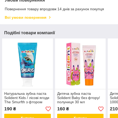
Умови повернення
Повернення товару впродовж 14 днів за рахунок покупця
Всі умови повернення
Подібні товари компанії
Натуральна зубна паста
Дитяча зубна паста
Дитя
Solident Kids / лісові ягоди
Solident Baby без фтору/
Soli
The Smurfth з фтором
полуниця 30 мл
1000
1000 ppm Mr.SCRUBBER
190
160
210
₴
₴
50 мл