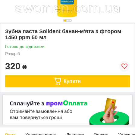
Зубна паста Solident банан-м'ята з фтором
1450 ppm 50 мл
Готово до відправки
Роздріб
320
₴
Купити
Опис
Характеристики
Доставка
Оплата
Умови п