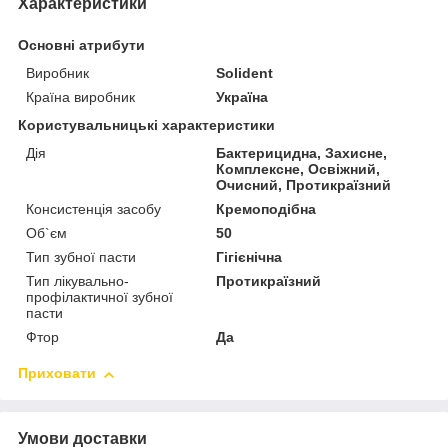
Характеристики
Основні атрибути
Виробник
Solident
Країна виробник
Україна
Користувальницькі характеристики
Дія
Бактерицидна, Захисне,
Комплексне, Освіжний,
Очисний, Протикраїзний
Консистенція засобу
Кремоподібна
Об`єм
50
Тип зубної пасти
Гігієнічна
Тип лікувально-
Протикраїзний
профілактичної зубної
пасти
Фтор
Да
Приховати
Умови доставки