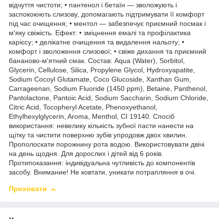
відчуття чистоти; • пантенол і бетаїн — зволожують і
заспокоюють слизову, допомагають підтримувати її комфорт
під час очищення; • ментол — забезпечує приємний посмак і
м'яку свіжість. Ефект: • зміцнення емалі та профілактика
карієсу; • делікатне очищення та видалення нальоту; •
комфорт і зволоження слизової; • свіже дихання та приємний
бананово-м'ятний смак. Состав: Aqua (Water), Sorbitol,
Glycerin, Cellulose, Silica, Propylene Glycol, Hydroxyapatite,
Sodium Cocoyl Glutamate, Coco Glucoside, Xanthan Gum,
Carrageenan, Sodium Fluoride (1450 ppm), Betaine, Panthenol,
Pantolactone, Pantoic Acid, Sodium Saccharin, Sodium Chloride,
Citric Acid, Tocopheryl Acetate, Phenoxyethanol,
Ethylhexylglycerin, Aroma, Menthol, CI 19140. Спосіб
використання: невелику кількість зубної пасти нанести на
щітку та чистити поверхню зубів упродовж двох хвилин.
Прополоскати порожнину рота водою. Використовувати двічі
на день щодня. Для дорослих і дітей від 6 років.
Протипоказання: індивідуальна чутливість до компонентів
засобу. Внимание! Не ковтати, уникати потрапляння в очі.
Приховати