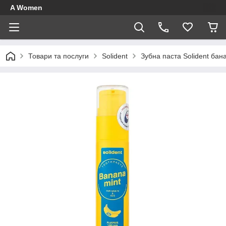
A Women
Товари та послуги
Solident
Зубна паста Solident ба