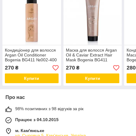
Кондиціонер для волосся
Маска для волосся Argan
Конд
Argan Oil Conditioner
Oil & Caviar Extract Hair
Maca
Bogenia BG411 №002-400
Mask Bogenia BG411
Bog
мл
№003-300 мл
мл
270
270
280
₴
₴
Купити
Купити
Про нас
98% позитивних з 98 відгуків за рік
Працює з 04.10.2015
м. Кам'янське
ул. Сыровца 5, Кам'янське, Україна