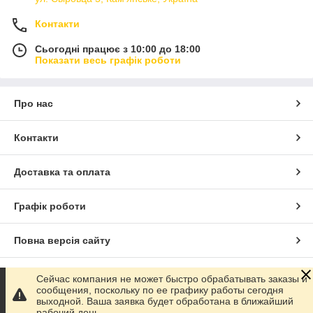
Контакти
Сьогодні працює з 10:00 до 18:00
Показати весь графік роботи
Про нас
Контакти
Доставка та оплата
Графік роботи
Повна версія сайту
Сайт створено на маркетплейсі
Prom.ua
Сейчас компания не может быстро обрабатывать заказы и
сообщения, поскольку по ее графику работы сегодня
выходной. Ваша заявка будет обработана в ближайший
Політика конфіденційності
рабочий день.