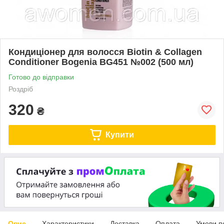
Кондиціонер для волосся Biotin & Collagen
Conditioner Bogenia BG451 №002 (500 мл)
Готово до відправки
Роздріб
320
₴
Купити
Опис
Характеристики
Доставка
Оплата
Умови п