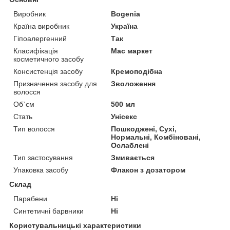
Виробник
Bogenia
Країна виробник
Україна
Гіпоалергенний
Так
Класифікація
Мас маркет
косметичного засобу
Консистенція засобу
Кремоподібна
Призначення засобу для
Зволоження
волосся
Об`єм
500 мл
Стать
Унісекс
Тип волосся
Пошкоджені, Сухі,
Нормальні, Комбіновані,
Ослаблені
Тип застосування
Змивається
Упаковка засобу
Флакон з дозатором
Склад
Парабени
Ні
Синтетичні барвники
Ні
Користувальницькі характеристики