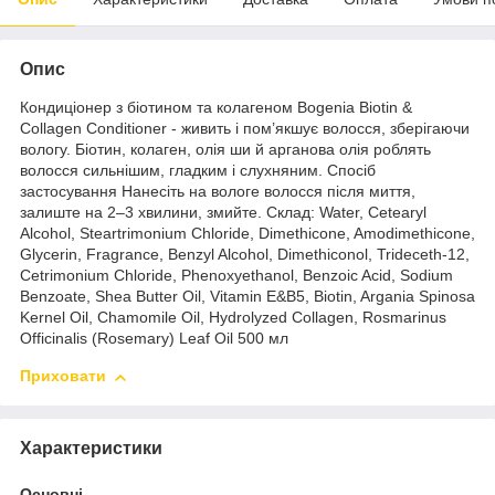
Опис
Кондиціонер з біотином та колагеном Bogenia Biotin &
Collagen Conditioner - живить і пом’якшує волосся, зберігаючи
вологу. Біотин, колаген, олія ши й арганова олія роблять
волосся сильнішим, гладким і слухняним. Спосіб
застосування Нанесіть на вологе волосся після миття,
залиште на 2–3 хвилини, змийте. Склад: Water, Cetearyl
Alcohol, Steartrimonium Chloride, Dimethicone, Amodimethicone,
Glycerin, Fragrance, Benzyl Alcohol, Dimethiconol, Trideceth-12,
Cetrimonium Chloride, Phenoxyethanol, Benzoic Acid, Sodium
Benzoate, Shea Butter Oil, Vitamin E&B5, Biotin, Argania Spinosa
Kernel Oil, Chamomile Oil, Hydrolyzed Collagen, Rosmarinus
Officinalis (Rosemary) Leaf Oil 500 мл
Приховати
Характеристики
Основні