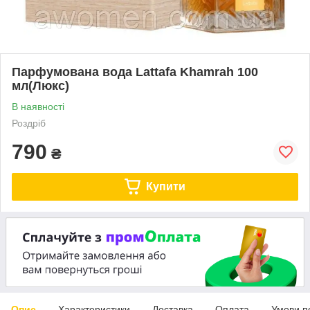
Парфумована вода Lattafa Khamrah 100
мл(Люкс)
В наявності
Роздріб
790
₴
Купити
Опис
Характеристики
Доставка
Оплата
Умови п