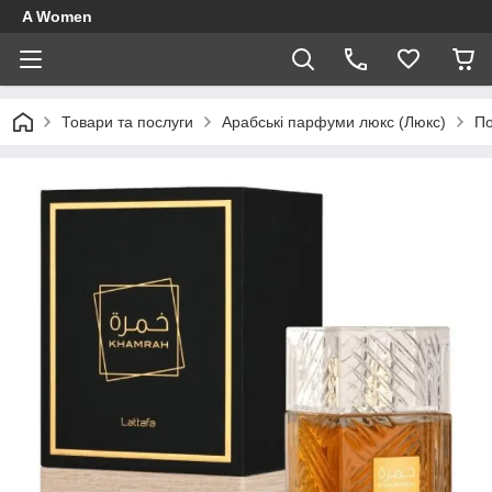
A Women
Товари та послуги
Арабські парфуми люкс (Люкс)
По