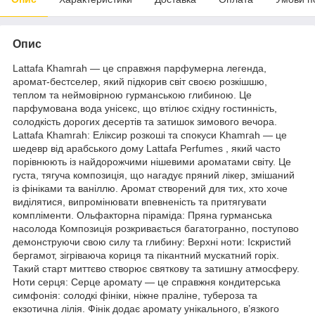
Опис
Lattafa Khamrah — це справжня парфумерна легенда,
аромат-бестселер, який підкорив світ своєю розкішшю,
теплом та неймовірною гурманською глибиною. Це
парфумована вода унісекс, що втілює східну гостинність,
солодкість дорогих десертів та затишок зимового вечора.
Lattafa Khamrah: Еліксир розкоші та спокуси Khamrah — це
шедевр від арабського дому Lattafa Perfumes , який часто
порівнюють із найдорожчими нішевими ароматами світу. Це
густа, тягуча композиція, що нагадує пряний лікер, змішаний
із фініками та ваніллю. Аромат створений для тих, хто хоче
виділятися, випромінювати впевненість та притягувати
компліменти. Ольфакторна піраміда: Пряна гурманська
насолода Композиція розкривається багатогранно, поступово
демонструючи свою силу та глибину: Верхні ноти: Іскристий
бергамот, зігріваюча кориця та пікантний мускатний горіх.
Такий старт миттєво створює святкову та затишну атмосферу.
Ноти серця: Серце аромату — це справжня кондитерська
симфонія: солодкі фініки, ніжне праліне, тубероза та
екзотична лілія. Фінік додає аромату унікального, в’язкого