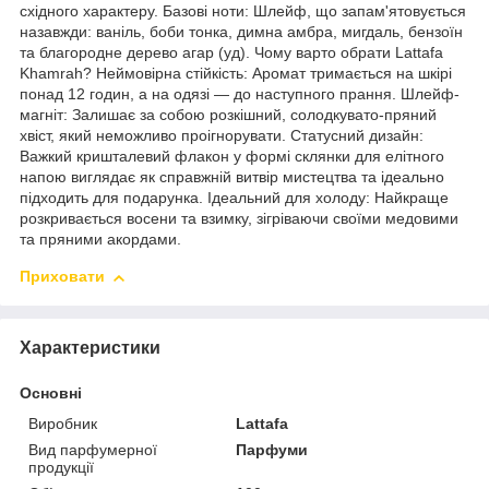
східного характеру. Базові ноти: Шлейф, що запам'ятовується
назавжди: ваніль, боби тонка, димна амбра, мигдаль, бензоїн
та благородне дерево агар (уд). Чому варто обрати Lattafa
Khamrah? Неймовірна стійкість: Аромат тримається на шкірі
понад 12 годин, а на одязі — до наступного прання. Шлейф-
магніт: Залишає за собою розкішний, солодкувато-пряний
хвіст, який неможливо проігнорувати. Статусний дизайн:
Важкий кришталевий флакон у формі склянки для елітного
напою виглядає як справжній витвір мистецтва та ідеально
підходить для подарунка. Ідеальний для холоду: Найкраще
розкривається восени та взимку, зігріваючи своїми медовими
та пряними акордами.
Приховати
Характеристики
Основні
Виробник
Lattafa
Вид парфумерної
Парфуми
продукції