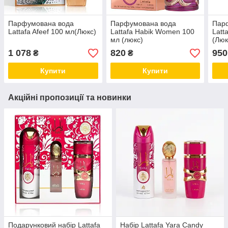
Парфумована вода
Парфумована вода
Пар
Lattafa Afeef 100 мл(Люкс)
Lattafa Habik Women 100
Latt
мл (люкс)
(Люк
1 078
820
950
₴
₴
Купити
Купити
Акційні пропозиції та новинки
Подарунковий набір Lattafa
Набір Lattafa Yara Candy