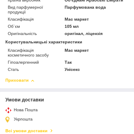
Країна виробник
Об'єднані Арабські Емірати
Вид парфумерної
Парфумована вода
продукції
Класифікація
Мас маркет
Об`єм
105 мл
Оригінальність
оригінал, ліцензія
Користувальницькі характеристики
Класифікація
Мас маркет
косметичного засобу
Гіпоалергенний
Так
Стать
Унісекс
Приховати
Умови доставки
Нова Пошта
Укрпошта
Всі умови доставки