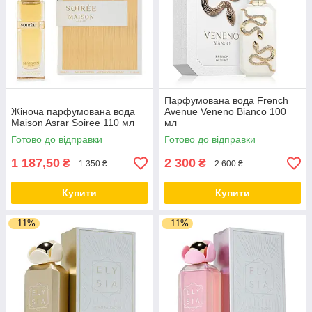
Парфумована вода French
Жіноча парфумована вода
Avenue Veneno Bianco 100
Maison Asrar Soiree 110 мл
мл
Готово до відправки
Готово до відправки
1 187,50
2 300
₴
₴
1 350 ₴
2 600 ₴
Купити
Купити
–11%
–11%