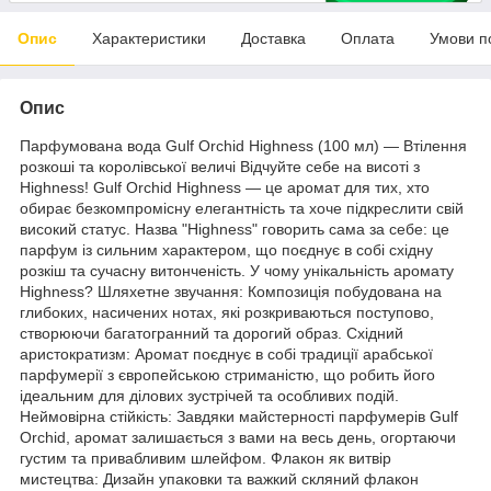
Опис
Характеристики
Доставка
Оплата
Умови п
Опис
Парфумована вода Gulf Orchid Highness (100 мл) — Втілення
розкоші та королівської величі Відчуйте себе на висоті з
Highness! Gulf Orchid Highness — це аромат для тих, хто
обирає безкомпромісну елегантність та хоче підкреслити свій
високий статус. Назва "Highness" говорить сама за себе: це
парфум із сильним характером, що поєднує в собі східну
розкіш та сучасну витонченість. У чому унікальність аромату
Highness? Шляхетне звучання: Композиція побудована на
глибоких, насичених нотах, які розкриваються поступово,
створюючи багатогранний та дорогий образ. Східний
аристократизм: Аромат поєднує в собі традиції арабської
парфумерії з європейською стриманістю, що робить його
ідеальним для ділових зустрічей та особливих подій.
Неймовірна стійкість: Завдяки майстерності парфумерів Gulf
Orchid, аромат залишається з вами на весь день, огортаючи
густим та привабливим шлейфом. Флакон як витвір
мистецтва: Дизайн упаковки та важкий скляний флакон