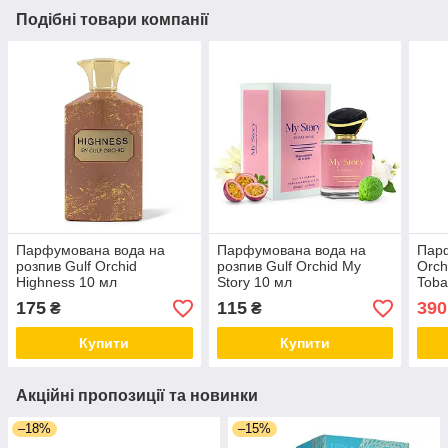
Подібні товари компанії
Парфумована вода на
Парфумована вода на
Парф
розпив Gulf Orchid
розпив Gulf Orchid My
Orch
Highness 10 мл
Story 10 мл
Toba
175
115
390
₴
₴
Купити
Купити
Акційні пропозиції та новинки
–18%
–15%