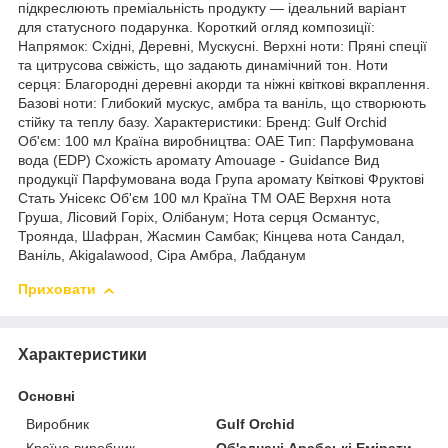
підкреслюють преміальність продукту — ідеальний варіант
для статусного подарунка. Короткий огляд композиції:
Напрямок: Східні, Деревні, Мускусні. Верхні ноти: Пряні спеції
та цитрусова свіжість, що задають динамічний тон. Ноти
серця: Благородні деревні акорди та ніжні квіткові вкраплення.
Базові ноти: Глибокий мускус, амбра та ваніль, що створюють
стійку та теплу базу. Характеристики: Бренд: Gulf Orchid
Об'єм: 100 мл Країна виробництва: ОАЕ Тип: Парфумована
вода (EDP) Схожість аромату Amouage - Guidance Вид
продукції Парфумована вода Група аромату Квіткові Фруктові
Стать Унісекс Об'єм 100 мл Країна ТМ ОАЕ Верхня нота
Груша, Лісовий Горіх, Олібанум; Нота серця Османтус,
Троянда, Шафран, Жасмин Самбак; Кінцева нота Сандал,
Ваніль, Akigalawood, Сіра Амбра, Лабданум
Приховати
Характеристики
Основні
Виробник
Gulf Orchid