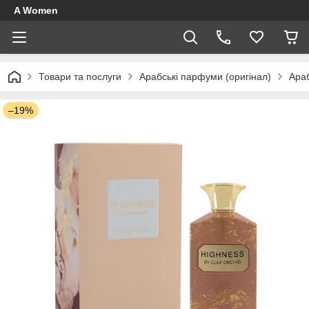
A Women
Товари та послуги
Арабські парфуми (оригінал)
Ара
–19%