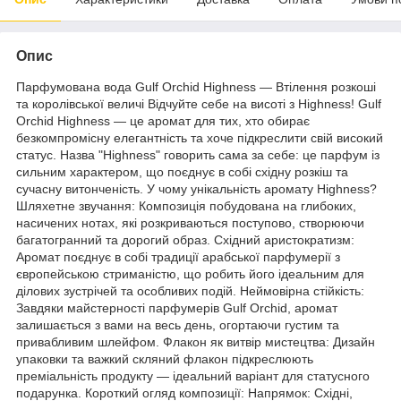
Опис
Парфумована вода Gulf Orchid Highness — Втілення розкоші
та королівської величі Відчуйте себе на висоті з Highness! Gulf
Orchid Highness — це аромат для тих, хто обирає
безкомпромісну елегантність та хоче підкреслити свій високий
статус. Назва "Highness" говорить сама за себе: це парфум із
сильним характером, що поєднує в собі східну розкіш та
сучасну витонченість. У чому унікальність аромату Highness?
Шляхетне звучання: Композиція побудована на глибоких,
насичених нотах, які розкриваються поступово, створюючи
багатогранний та дорогий образ. Східний аристократизм:
Аромат поєднує в собі традиції арабської парфумерії з
європейською стриманістю, що робить його ідеальним для
ділових зустрічей та особливих подій. Неймовірна стійкість:
Завдяки майстерності парфумерів Gulf Orchid, аромат
залишається з вами на весь день, огортаючи густим та
привабливим шлейфом. Флакон як витвір мистецтва: Дизайн
упаковки та важкий скляний флакон підкреслюють
преміальність продукту — ідеальний варіант для статусного
подарунка. Короткий огляд композиції: Напрямок: Східні,