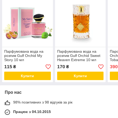
Парфумована вода на
Парфумована вода на
Парф
розпив Gulf Orchid My
розпив Gulf Orchid Sweet
Orch
Story 10 мл
Heaven Extreme 10 мл
Toba
115
170
390
₴
₴
Купити
Купити
Про нас
98% позитивних з 98 відгуків за рік
Працює з 04.10.2015