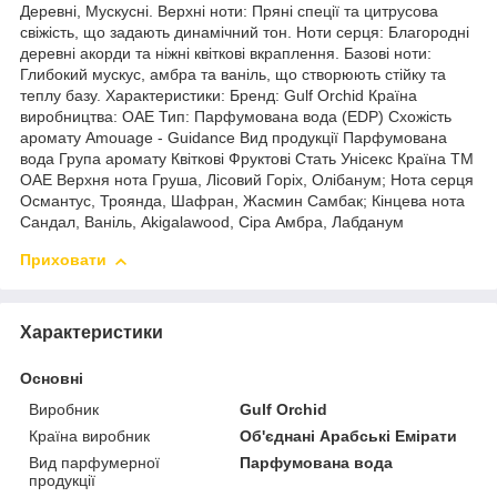
Деревні, Мускусні. Верхні ноти: Пряні спеції та цитрусова
свіжість, що задають динамічний тон. Ноти серця: Благородні
деревні акорди та ніжні квіткові вкраплення. Базові ноти:
Глибокий мускус, амбра та ваніль, що створюють стійку та
теплу базу. Характеристики: Бренд: Gulf Orchid Країна
виробництва: ОАЕ Тип: Парфумована вода (EDP) Схожість
аромату Amouage - Guidance Вид продукції Парфумована
вода Група аромату Квіткові Фруктові Стать Унісекс Країна ТМ
ОАЕ Верхня нота Груша, Лісовий Горіх, Олібанум; Нота серця
Османтус, Троянда, Шафран, Жасмин Самбак; Кінцева нота
Сандал, Ваніль, Akigalawood, Сіра Амбра, Лабданум
Приховати
Характеристики
Основні
Виробник
Gulf Orchid
Країна виробник
Об'єднані Арабські Емірати
Вид парфумерної
Парфумована вода
продукції