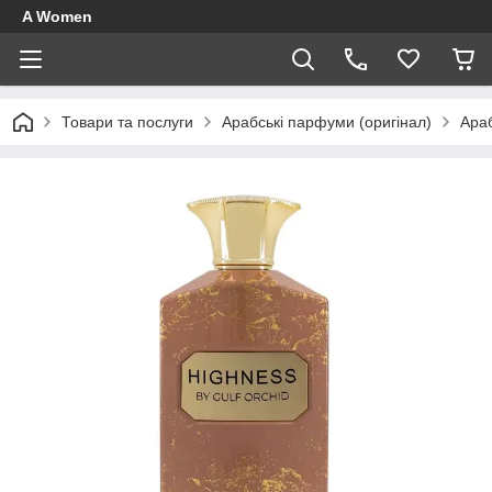
A Women
Товари та послуги
Арабські парфуми (оригінал)
Араб