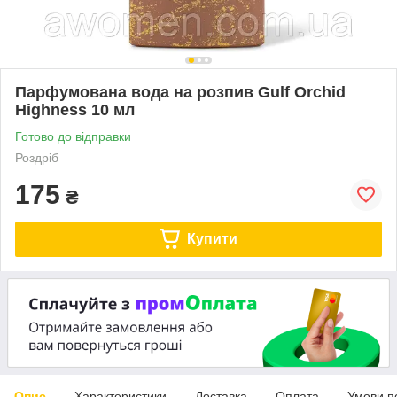
Парфумована вода на розпив Gulf Orchid
Highness 10 мл
Готово до відправки
Роздріб
175
₴
Купити
Опис
Характеристики
Доставка
Оплата
Умови п