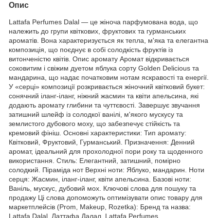
Опис
Lattafa Perfumes Dalal — це жіноча парфумована вода, що
належить до групи квіткових, фруктових та гурманських
ароматів. Вона характеризується як тепла, м'яка та елегантна
композиція, що поєднує в собі солодкість фруктів із
витонченістю квітів. Опис аромату Аромат відкривається
соковитим і свіжим дуетом яблука сорту Golden Delicious та
мандарина, що надає початковим нотам яскравості та енергії.
У «серці» композиції розкривається жіночний квітковий букет:
сонячний іланг-іланг, ніжний жасмин та квіти апельсина, які
додають аромату глибини та чуттєвості. Завершує звучання
затишний шлейф із солодкої ванілі, м'якого мускусу та
землистого дубового моху, що забезпечує стійкість та
кремовий фініш. Основні характеристики: Тип аромату:
Квітковий, Фруктовий, Гурманський. Призначення: Денний
аромат, ідеальний для прохолодної пори року та щоденного
використання. Стиль: Елегантний, затишний, помірно
солодкий. Піраміда нот Верхні ноти: Яблуко, мандарин. Ноти
серця: Жасмин, іланг-іланг, квіти апельсина. Базові ноти:
Ваніль, мускус, дубовий мох. Ключові слова для пошуку та
продажу Ці слова допоможуть оптимізувати опис товару для
маркетплейсів (Prom, Makeup, Rozetka): Бренд та назва:
Lattafa Dalal, Латтафа Далал, Lattafa Perfumes.