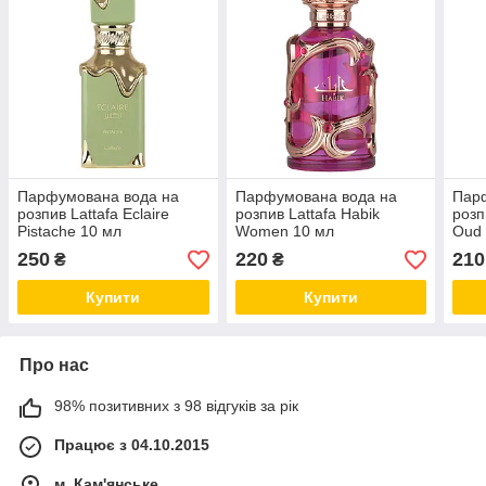
Парфумована вода на
Парфумована вода на
Пар
розпив Lattafa Eclaire
розпив Lattafa Habik
розп
Pistache 10 мл
Women 10 мл
Oud 
250
220
210
₴
₴
Купити
Купити
Про нас
98% позитивних з 98 відгуків за рік
Працює з 04.10.2015
м. Кам'янське