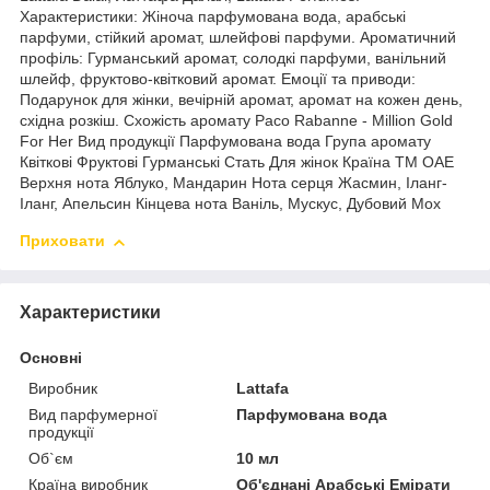
Характеристики: Жіноча парфумована вода, арабські
парфуми, стійкий аромат, шлейфові парфуми. Ароматичний
профіль: Гурманський аромат, солодкі парфуми, ванільний
шлейф, фруктово-квітковий аромат. Емоції та приводи:
Подарунок для жінки, вечірній аромат, аромат на кожен день,
східна розкіш. Схожість аромату Paco Rabanne - Million Gold
For Her Вид продукції Парфумована вода Група аромату
Квіткові Фруктові Гурманські Стать Для жінок Країна ТМ ОАЕ
Верхня нота Яблуко, Мандарин Нота серця Жасмин, Іланг-
Іланг, Апельсин Кінцева нота Ваніль, Мускус, Дубовий Мох
Приховати
Характеристики
Основні
Виробник
Lattafa
Вид парфумерної
Парфумована вода
продукції
Об`єм
10 мл
Країна виробник
Об'єднані Арабські Емірати