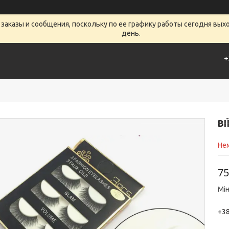
заказы и сообщения, поскольку по ее графику работы сегодня вых
день.
+
Главная
Товары 
ВІ
Нем
75
Мін
+38