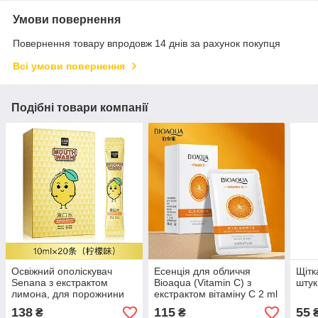
Умови повернення
Повернення товару впродовж 14 днів за рахунок покупця
Всі умови повернення
Подібні товари компанії
Освіжний ополіскувач
Есенція для обличчя
Щітк
Senana з екстрактом
Bioaqua (Vitamin C) з
штук
лимона, для порожнини
екстрактом вітаміну C 2 ml
рота (паковання 20 штук)
(паковання 30 штук)
138
115
55
₴
₴