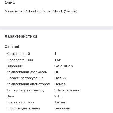
Опис
Металік тіні ColourPop Super Shock (Sequin)
Характеристики
Основні
Кількість тіней
1
Гіпоалергенний
Так
Виробник
ColourPop
Комплектація дзеркалом
Ні
Область застосування
Повіки
Комплектація аплікатором
Немає
Тип відтінку та кольору
З блискітками
Вага
2.1 г
Країна виробник
Китай
Колір і відтінок тіней
Бежевий