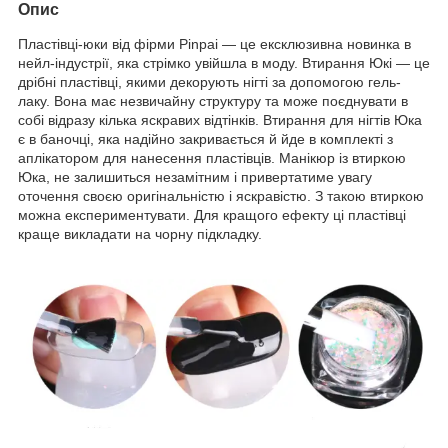
Опис
Пластівці-юки від фірми Pinpai — це ексклюзивна новинка в
нейл-індустрії, яка стрімко увійшла в моду. Втирання Юкі — це
дрібні пластівці, якими декорують нігті за допомогою гель-
лаку. Вона має незвичайну структуру та може поєднувати в
собі відразу кілька яскравих відтінків. Втирання для нігтів Юка
є в баночці, яка надійно закривається й йде в комплекті з
аплікатором для нанесення пластівців. Манікюр із втиркою
Юка, не залишиться незамітним і привертатиме увагу
оточення своєю оригінальністю і яскравістю. З такою втиркою
можна експериментувати. Для кращого ефекту ці пластівці
краще викладати на чорну підкладку.