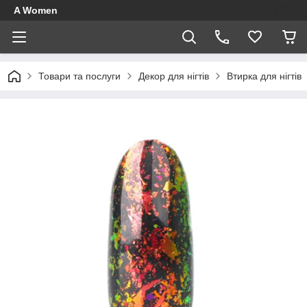
A Women
Товари та послуги
Декор для нігтів
Втирка для нігтів