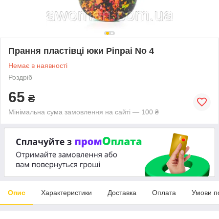
Прання пластівці юки Pinpai No 4
Немає в наявності
Роздріб
65
₴
Мінімальна сума замовлення на сайті — 100 ₴
Опис
Характеристики
Доставка
Оплата
Умови п