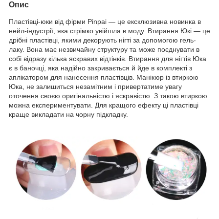
Опис
Пластівці-юки від фірми Pinpai — це ексклюзивна новинка в
нейл-індустрії, яка стрімко увійшла в моду. Втирання Юкі — це
дрібні пластівці, якими декорують нігті за допомогою гель-
лаку. Вона має незвичайну структуру та може поєднувати в
собі відразу кілька яскравих відтінків. Втирання для нігтів Юка
є в баночці, яка надійно закривається й йде в комплекті з
аплікатором для нанесення пластівців. Манікюр із втиркою
Юка, не залишиться незамітним і привертатиме увагу
оточення своєю оригінальністю і яскравістю. З такою втиркою
можна експериментувати. Для кращого ефекту ці пластівці
краще викладати на чорну підкладку.