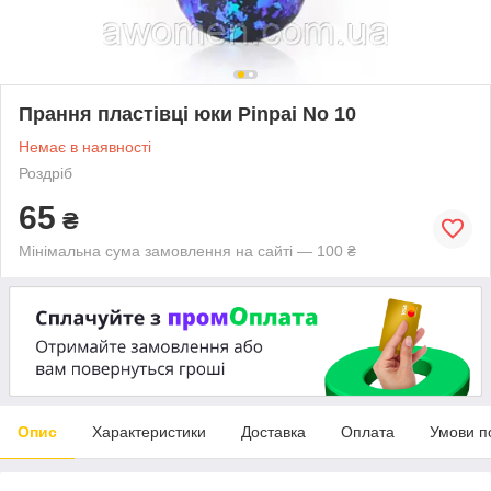
Прання пластівці юки Pinpai No 10
Немає в наявності
Роздріб
65
₴
Мінімальна сума замовлення на сайті — 100 ₴
Опис
Характеристики
Доставка
Оплата
Умови п