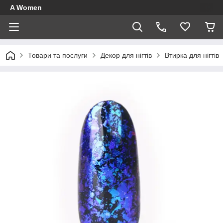
A Women
Товари та послуги
Декор для нігтів
Втирка для нігтів