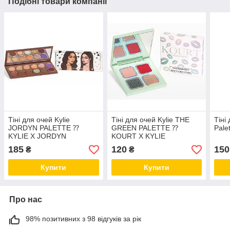
Подібні товари компанії
Тіні для очей Kylie
Тіні для очей Kylie THE
Тіні
JORDYN PALETTE ⁇
GREEN PALETTE ⁇
Pale
KYLIE X JORDYN
KOURT X KYLIE
185
120
150
₴
₴
Купити
Купити
Про нас
98% позитивних з 98 відгуків за рік