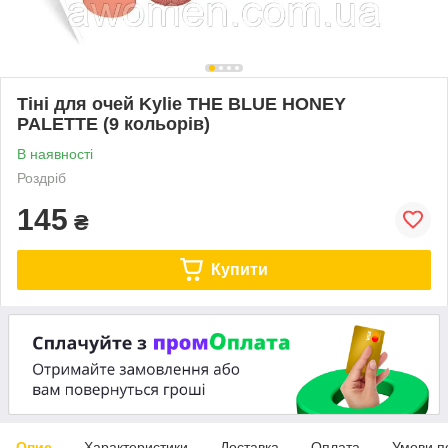
Тіні для очей Kylie THE BLUE HONEY
PALETTE (9 кольорів)
В наявності
Роздріб
145
₴
Купити
Опис
Характеристики
Доставка
Оплата
Умови п