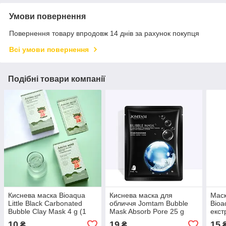
Умови повернення
Повернення товару впродовж 14 днів за рахунок покупця
Всі умови повернення
Подібні товари компанії
Киснева маска Bioaqua
Киснева маска для
Маск
Little Black Carbonated
обличчя Jomtam Bubble
Bioa
Bubble Clay Mask 4 g (1
Mask Absorb Pore 25 g
екст
штука)
10
19
15
₴
₴