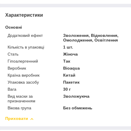
Характеристики
Основні
Додатковий ефект
Зволоження, Відновлення,
Омолодження, Освітлення
Кількість в упаковці
1 шт.
Стать
Жіноча
Гіпоалергенний
Так
Виробник
Bioaqua
Країна виробник
Китай
Упаковка засобу
Пакетик
Вага
30 г
Вид маски за
Зволожуюча
призначенням
Вікова група
Без обмежень
Приховати