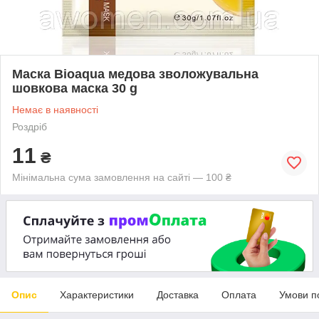
Маска Bioaqua медова зволожувальна
шовкова маска 30 g
Немає в наявності
Роздріб
11
₴
Мінімальна сума замовлення на сайті — 100 ₴
Опис
Характеристики
Доставка
Оплата
Умови п