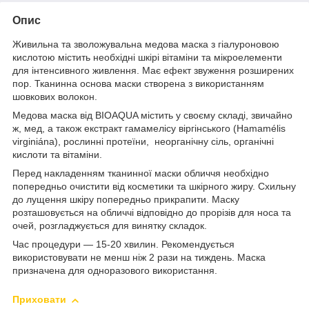
Опис
Живильна та зволожувальна медова маска з гіалуроновою
кислотою містить необхідні шкірі вітаміни та мікроелементи
для інтенсивного живлення. Має ефект звуження розширених
пор. Тканинна основа маски створена з використанням
шовкових волокон.
Медова маска від BIOAQUA містить у своєму складі, звичайно
ж, мед, а також екстракт гамамелісу віргінського (Hamamélis
virginiána), рослинні протеїни, неорганічну сіль, органічні
кислоти та вітаміни.
Перед накладенням тканинної маски обличчя необхідно
попередньо очистити від косметики та шкірного жиру. Схильну
до лущення шкіру попередньо прикрапити. Маску
розташовується на обличчі відповідно до прорізів для носа та
очей, розгладжується для винятку складок.
Час процедури — 15-20 хвилин. Рекомендується
використовувати не менш ніж 2 рази на тиждень. Маска
призначена для одноразового використання.
Приховати