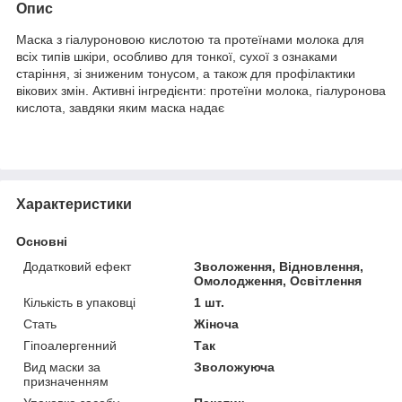
Опис
Маска з гіалуроновою кислотою та протеїнами молока для
всіх типів шкіри, особливо для тонкої, сухої з ознаками
старіння, зі зниженим тонусом, а також для профілактики
вікових змін. Активні інгредієнти: протеїни молока, гіалуронова
кислота, завдяки яким маска надає
Характеристики
Основні
Додатковий ефект
Зволоження, Відновлення,
Омолодження, Освітлення
Кількість в упаковці
1 шт.
Стать
Жіноча
Гіпоалергенний
Так
Вид маски за
Зволожуюча
призначенням