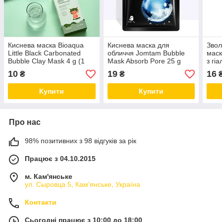
Киснева маска Bioaqua
Киснева маска для
Звол
Little Black Carbonated
обличчя Jomtam Bubble
маск
Bubble Clay Mask 4 g (1
Mask Absorb Pore 25 g
з гі
штука)
25 g
10
19
16
₴
₴
Купити
Купити
Про нас
98% позитивних з 98 відгуків за рік
Працює з 04.10.2015
м. Кам'янське
ул. Сыровца 5, Кам'янське, Україна
Контакти
Сьогодні працює з 10:00 до 18:00