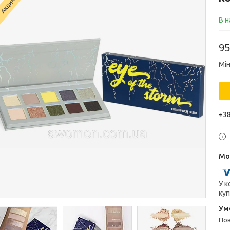
Акция
В н
95
Мін
+38
У к
куп
п