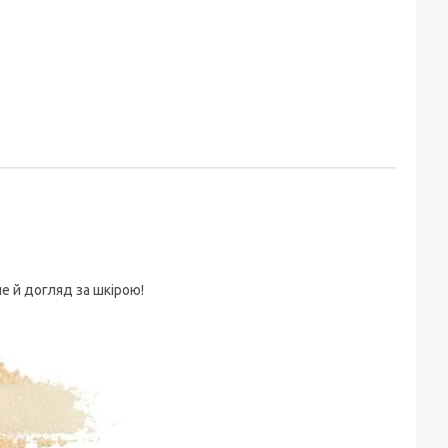
ле й догляд за шкірою!