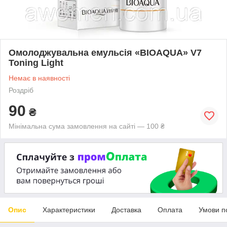
Омолоджувальна емульсія «BIOAQUA» V7
Toning Light
Немає в наявності
Роздріб
90
₴
Мінімальна сума замовлення на сайті — 100 ₴
Опис
Характеристики
Доставка
Оплата
Умови п