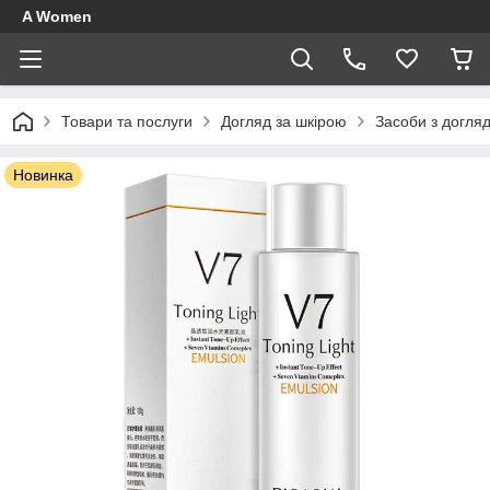
A Women
Товари та послуги
Догляд за шкірою
Засоби з догля
Новинка