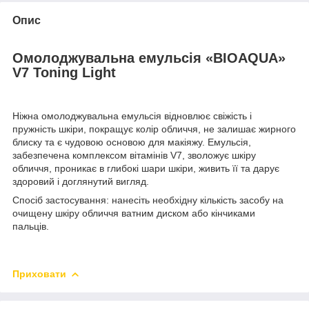
Опис
Омолоджувальна емульсія «BIOAQUA»
V7 Toning Light
Ніжна омолоджувальна емульсія відновлює свіжість і
пружність шкіри, покращує колір обличчя, не залишає жирного
блиску та є чудовою основою для макіяжу. Емульсія,
забезпечена комплексом вітамінів V7, зволожує шкіру
обличчя, проникає в глибокі шари шкіри, живить її та дарує
здоровий і доглянутий вигляд.
Спосіб застосування: нанесіть необхідну кількість засобу на
очищену шкіру обличчя ватним диском або кінчиками
пальців.
Приховати