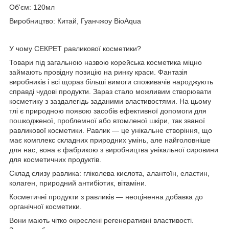
Об'єм: 120мл
Виробництво: Китай, Гуанчжоу BioAqua
У чому СЕКРЕТ равликової косметики?
Товари під загальною назвою корейська косметика міцно
займають провідну позицію на ринку краси. Фантазія
виробників і всі щораз більші вимоги споживачів народжують
справді чудові продукти. Зараз стало можливим створювати
косметику з заздалегідь заданими властивостями. На цьому
тлі є природною появою засобів ефективної допомоги для
пошкодженої, проблемної або втомленої шкіри, так званої
равликової косметики. Равлик — це унікальне створіння, що
має комплекс складних природних умінь, але найголовніше
для нас, вона є фабрикою з виробництва унікальної сировини
для косметичних продуктів.
Склад слизу равлика: гліколева кислота, алантоїн, еластин,
колаген, природний антибіотик, вітаміни.
Косметичні продукти з равликів — неоціненна добавка до
органічної косметики.
Вони мають чітко окреслені регенеративні властивості.