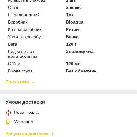
Кількість в упаковці
1 шт.
Стать
Унісекс
Гіпоалергенний
Так
Виробник
Bioaqua
Країна виробник
Китай
Упаковка засобу
Банка
Вага
120 г
Вид маски за
Зволожуюча
призначенням
Об`єм
120 мл
Вікова група
Без обмежень
Приховати
Умови доставки
Нова Пошта
Укрпошта
Всі умови доставки