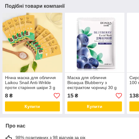
Подібні товари компанії
Нічна маска для обличчя
Маска для обличчя
Сиро
Laikou Snail Anti-Wrikle
Bioaqua Blubberry з
100 
проти старіння шкіри 3 g
екстрактом чорниці 30 g
(1 штука)
8
15
138
₴
₴
Купити
Купити
Про нас
98% позитивних з 98 відгуків за рік