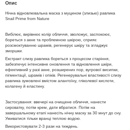
Опис
Нічна відновлювальна маска з муцином (злизью) равлика
Snail Prime from Nature
Вибілює, вирівнює колір обличчя, зволожує, заспокоює,
бореться з акне та проблемною шкірою, сприяє
розсмоктуванню шрамів, регенерує шкіру та згладжує
зморшки.
Екстракт слизу равлика бореться з процесом старіння,
забезпечує інтенсивне оновлення та відновлення шкіри,
ефективний у разі акне, розширених пор, вугрової висипки,
пігментації, шрамів і опіків. Регенерувальні властивості слизу
равлика зумовлені вмістом алантоїну, гліколевої кислоти,
колагену й еластину.
Застосування: ввечері на очищене обличчя, нанести
сироватку, потім крем, дати вбратися. Потім на
завершальному етапі нанесіть нічну маску за 30 мнут до сну.
Умиватися тільки вранці теплою водою.
Використовувати 2-3 рази на тиждень.