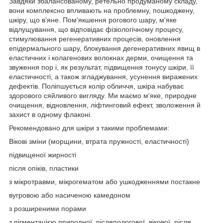
Завдяки збалансованому, ретельно продуманому складу,
вони комплексно впливають на проблемну, пошкоджену,
шкіру, що в'яне. Пом'якшення рогового шару, м'яке
відлущування, що відповідає фізіологічному процесу,
стимулювання регенеративних процесів, оновлення
епідермального шару, блокування дегенеративних явищ в
еластичних і колагенових волокнах дерми, очищення та
звуження пор і, як результат, підвищення тонусу шкіри, її
еластичності, а також згладжування, усунення виражених
дефектів. Поліпшується колір обличчя, шкіра набуває
здорового сяйливого вигляду. Ми маємо м'яке, природне
очищення, відновлення, ліфтинговий ефект, зволоження й
захист в одному флаконі.
Рекомендовано для шкіри з такими проблемами:
Вікові зміни (морщини, втрата пружності, еластичності)
підвищеної жирності
після опіків, пластики
з мікротравми, мікрогематом або ушкодженнями постакне
вугровою або насиченою камедоном
з розширеними порами
з пігментацією природної, післяпологової, вікової, після