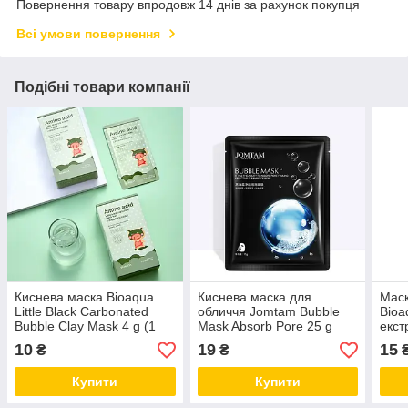
Повернення товару впродовж 14 днів за рахунок покупця
Всі умови повернення
Подібні товари компанії
Киснева маска Bioaqua
Киснева маска для
Маск
Little Black Carbonated
обличчя Jomtam Bubble
Bioa
Bubble Clay Mask 4 g (1
Mask Absorb Pore 25 g
екст
штука)
10
19
15
₴
₴
Купити
Купити