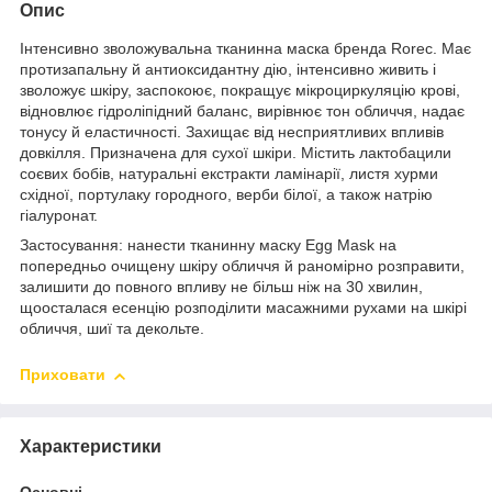
Опис
Інтенсивно зволожувальна тканинна маска бренда Rorec. Має
протизапальну й антиоксидантну дію, інтенсивно живить і
зволожує шкіру, заспокоює, покращує мікроциркуляцію крові,
відновлює гідроліпідний баланс, вирівнює тон обличчя, надає
тонусу й еластичності. Захищає від несприятливих впливів
довкілля. Призначена для сухої шкіри. Містить лактобацили
соєвих бобів, натуральні екстракти ламінарії, листя хурми
східної, портулаку городного, верби білої, а також натрію
гіалуронат.
Застосування: нанести тканинну маску Egg Mask на
попередньо очищену шкіру обличчя й раномірно розправити,
залишити до повного впливу не більш ніж на 30 хвилин,
щоосталася есенцію розподілити масажними рухами на шкірі
обличчя, шиї та декольте.
Приховати
Характеристики