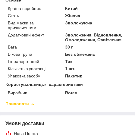
Основні
Країна виробник
Китай
Стать
Жіноча
Вид маски за
Зволожуюча
призначенням
Додатковий ефект
Зволоження, Відновлення,
Омолодження, Освітлення
Вага
30 г
Вікова група
Без обмежень
Гіпоалергенний
Так
Кількість в упаковці
1 шт.
Упаковка засобу
Пакетик
Користувальницькі характеристики
Виробник
Rorec
Приховати
Умови доставки
Нова Пошта