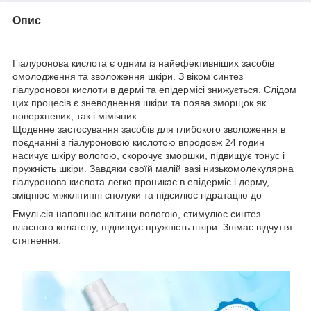
Опис
Гіалуронова кислота є одним із найефективніших засобів
омолодження та зволоження шкіри. З віком синтез
гіалуронової кислоти в дермі та епідермісі знижується. Слідом
цих процесів є зневоднення шкіри та поява зморщок як
поверхневих, так і мімічних.
Щоденне застосування засобів для глибокого зволоження в
поєднанні з гіалуроновою кислотою впродовж 24 годин
насичує шкіру вологою, скорочує зморшки, підвищує тонус і
пружність шкіри. Завдяки своїй малій вазі низькомолекулярна
гіалуронова кислота легко проникає в епідерміс і дерму,
зміцнює міжклітинні сполуки та підсилює гідратацію до
Емульсія наповнює клітини вологою, стимулює синтез
власного колагену, підвищує пружність шкіри. Знімає відчуття
стягнення.