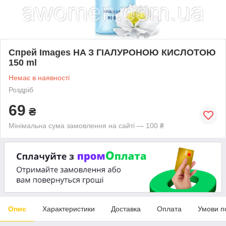
Спрей Images HA З ГІАЛУРОНОЮ КИСЛОТОЮ
150 ml
Немає в наявності
Роздріб
69
₴
Мінімальна сума замовлення на сайті — 100 ₴
Опис
Характеристики
Доставка
Оплата
Умови п