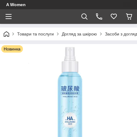
A Women
Товари та послуги
Догляд за шкірою
Засоби з догля
Новинка