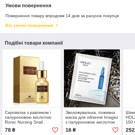
Умови повернення
Повернення товару впродовж 14 днів за рахунок покупця
Всі умови повернення
Подібні товари компанії
Сироватка з равликом і
Зволожувальна, поживна
Шимм
гіалуроновою кислотою
маска для обличчя Images
HOLL
Rorec Nursing Snail
з гіалуроновою кислотою
150 
Mticulos 15 ml
25 g
78
16
252
₴
₴