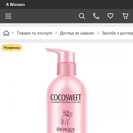
A Women
Товари та послуги
Догляд за шкірою
Засоби з догля
Новинка