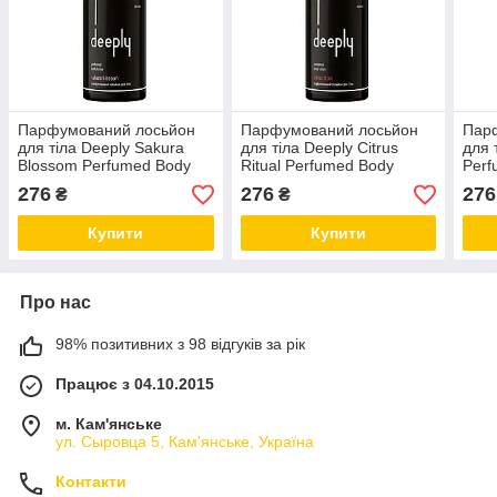
Парфумований лосьйон
Парфумований лосьйон
Пар
для тіла Deeply Sakura
для тіла Deeply Citrus
для 
Blossom Perfumed Body
Ritual Perfumed Body
Perf
Lotion 300 мл
Lotion 300 мл
мл
276
276
276
₴
₴
Купити
Купити
Про нас
98% позитивних з 98 відгуків за рік
Працює з 04.10.2015
м. Кам'янське
ул. Сыровца 5, Кам'янське, Україна
Контакти