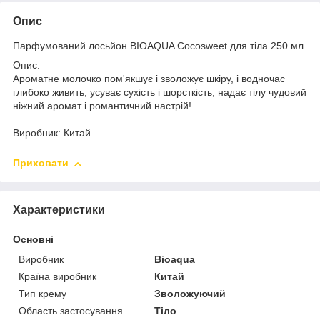
Опис
Парфумований лосьйон BIOAQUA Cocosweet для тіла 250 мл
Опис:
Ароматне молочко пом'якшує і зволожує шкіру, і водночас
глибоко живить, усуває сухість і шорсткість, надає тілу чудовий
ніжний аромат і романтичний настрій!
Виробник: Китай.
Приховати
Характеристики
Основні
Виробник
Bioaqua
Країна виробник
Китай
Тип крему
Зволожуючий
Область застосування
Тіло