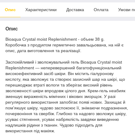
Опис
Характеристики
Доставка
Оплата
Умови п
Опис
Bioaqua Crystal moist Replenishment - объем 38 g.
Коробочка з продуктом герметично завальцьована, на ній є
опис, дата виготовлення та реалізації.
Заспокійливий і зволожувальний гель Bioaqua Crystal moist
Replenishment — неперевершений багатофункціональний
високоефективний засіб шкіри. Він містить гіалуронову
кислоту, яка зволожує та створює захисний шар на шкірі, що
перешкоджає втраті вологи та зберігає високий рівень
зволоженості шкіри впродовж цілого дня. Крем-гель неабияк
зменшує вираженість мімічних і вікових зморщок. У разі
регулярного використання запобігає появі нових. Захищає й
пом'якшує шкіру, чудово заспокоює її, знімаючи подразнення,
почервоніння та свербіж. Глибоко та надовго зволожує шкіру,
усуває стягнення, усуває набряклість завдяки виведенню
надлишків рідини з тканин. Чудово підходить для
використання під макіяж.