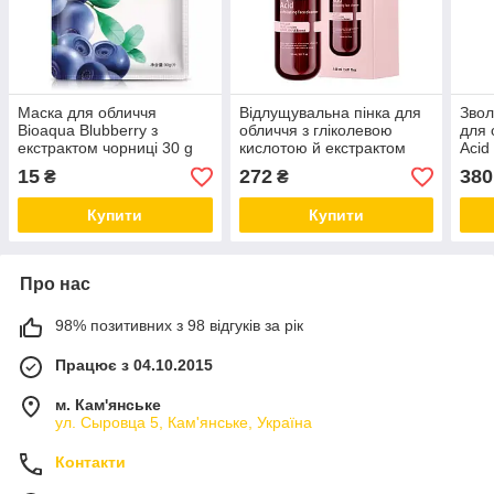
Маска для обличчя
Відлущувальна пінка для
Звол
Bioaqua Blubberry з
обличчя з гліколевою
для 
екстрактом чорниці 30 g
кислотою й екстрактом
Acid
кленового соку
кис
15
272
380
₴
₴
HOLLYSKIN Glycolic Acid
30 м
Купити
Купити
Про нас
98% позитивних з 98 відгуків за рік
Працює з 04.10.2015
м. Кам'янське
ул. Сыровца 5, Кам'янське, Україна
Контакти