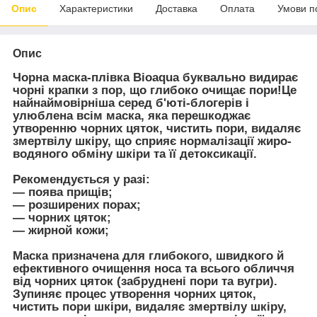
Опис
Характеристики
Доставка
Оплата
Умови п
Опис
Чорна маска-плівка Bioaqua буквально видирає
чорні крапки з пор, що глибоко очищає пори!Це
найнаймовірніша серед б'юті-блогерів і
улюблена всім маска, яка перешкоджає
утворенню чорних цяток, чистить пори, видаляє
змертвілу шкіру, що сприяє нормалізації жиро-
водяного обміну шкіри та її детоксикації.
Рекомендується у разі:
— поява прищів;
— розширених порах;
— чорних цяток;
— жирной кожи;
Маска призначена для глибокого, швидкого й
ефективного очищення носа та всього обличчя
від чорних цяток (забруднені пори та вугри).
Зупиняє процес утворення чорних цяток,
чистить пори шкіри, видаляє змертвілу шкіру,