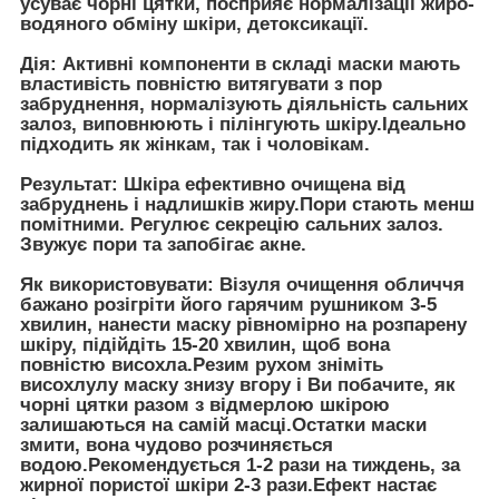
усуває чорні цятки, посприяє нормалізації жиро-
водяного обміну шкіри, детоксикації.
Дія: Активні компоненти в складі маски мають
властивість повністю витягувати з пор
забруднення, нормалізують діяльність сальних
залоз, виповнюють і пілінгують шкіру.Ідеально
підходить як жінкам, так і чоловікам.
Результат: Шкіра ефективно очищена від
забруднень і надлишків жиру.Пори стають менш
помітними. Регулює секрецію сальних залоз.
Звужує пори та запобігає акне.
Як використовувати: Візуля очищення обличчя
бажано розігріти його гарячим рушником 3-5
хвилин, нанести маску рівномірно на розпарену
шкіру, підійдіть 15-20 хвилин, щоб вона
повністю висохла.Резим рухом зніміть
висохлулу маску знизу вгору і Ви побачите, як
чорні цятки разом з відмерлою шкірою
залишаються на самій масці.Остатки маски
змити, вона чудово розчиняється
водою.Рекомендується 1-2 рази на тиждень, за
жирної пористої шкіри 2-3 рази.Ефект настає