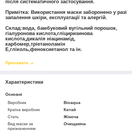
після систематичного застосування.
Примітка: Використання маски заборонено у разі
запалення шкіри, експлуатації та алергій.
Склад:вода, бамбуковий вугільний порошок,
гіалуронова кислота,гліциризинова
кислота,дикалія ніацинамід,
карбомер,тріетаноламін
Е,гліколь,феноксиетанол та ін.
Приховати
Характеристики
Основні
Виробник
Bioaqua
Країна виробник
Китай
Стать
Жіноча
Вид маски за
Очищаюча
призначенням