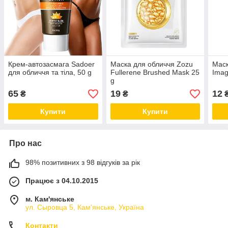
Крем-автозасмага Sadoer
Маска для обличчя Zozu
Маск
для обличчя та тіла, 50 g
Fullerene Brushed Mask 25
Imag
g
65
19
12
₴
₴
Купити
Купити
Про нас
98% позитивних з 98 відгуків за рік
Працює з 04.10.2015
м. Кам'янське
ул. Сыровца 5, Кам'янське, Україна
Контакти