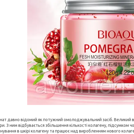
нат давно відомий як потужний омолоджувальний засіб. Великий вмі
ри. З ним відбувається збільшення кількості колагену, підсумком чо
нування в шкірі колагену та працює над виробленням нового колаг