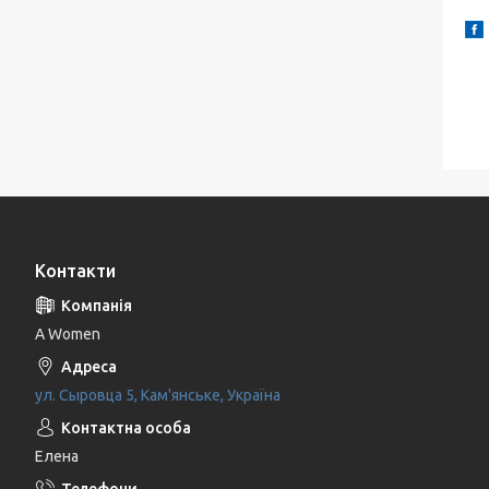
Контакти
A Women
ул. Сыровца 5, Кам'янське, Україна
Елена