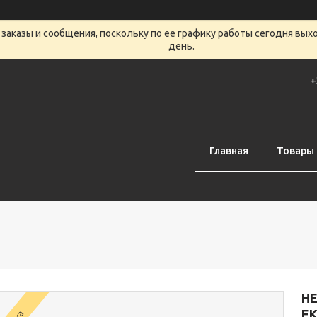
заказы и сообщения, поскольку по ее графику работы сегодня вых
день.
+
Главная
Товары 
НЕ
Е