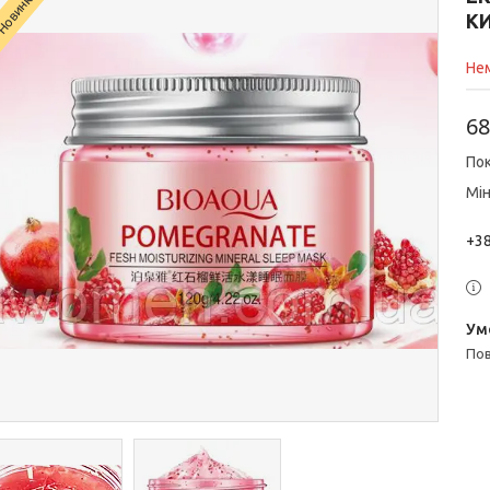
Новинка
КИ
Нем
68
Пок
Мін
+38
п