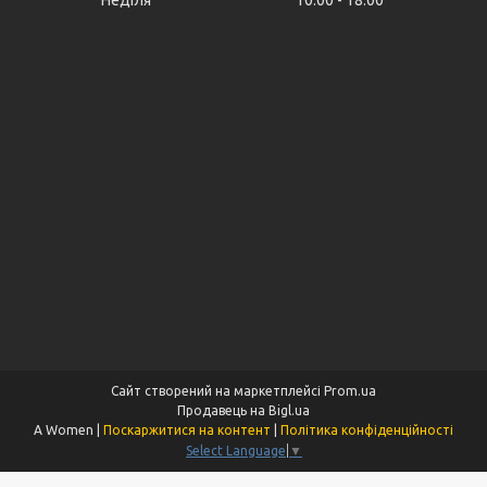
Сайт створений на маркетплейсі
Prom.ua
Продавець на Bigl.ua
A Women |
Поскаржитися на контент
|
Політика конфіденційності
Select Language
▼