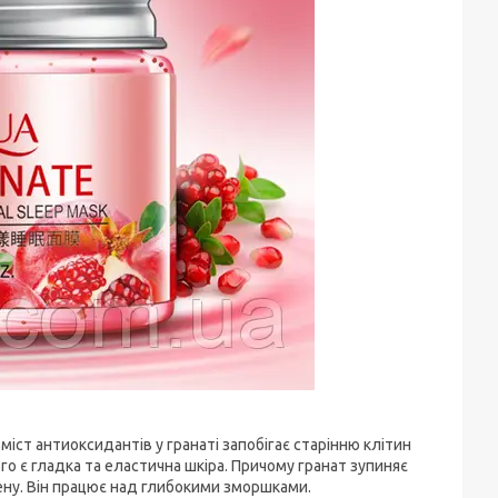
ст антиоксидантів у гранаті запобігає старінню клітин
го є гладка та еластична шкіра. Причому гранат зупиняє
ену. Він працює над глибокими зморшками.