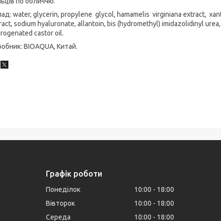
ьців по обличчю.
ад: water, glycerin, propylene glycol, hamamelis virginiana extract, xan
ract, sodium hyaluronate, allantoin, bis (hydromethyl) imidazolidinyl ure
rogenated castor oil.
обник: BIOAQUA, Китай.
Графік роботи
Понеділок
10:00
18:00
Вівторок
10:00
18:00
Середа
10:00
18:00