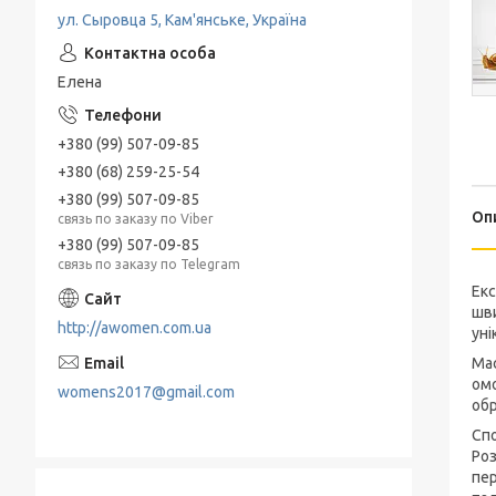
ул. Сыровца 5, Кам'янське, Україна
Елена
+380 (99) 507-09-85
+380 (68) 259-25-54
+380 (99) 507-09-85
Оп
связь по заказу по Viber
+380 (99) 507-09-85
связь по заказу по Telegram
Екс
шви
http://awomen.com.ua
уні
Мас
омо
womens2017@gmail.com
обр
Спо
Роз
пер