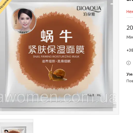
Новинка
Нем
20
Мін
+38
п