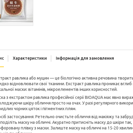
ис
Характеристики
Інформація для замовлення
тракт равлика або муцин — це біологічно активна речовина творит
дко відновлювати свої тканини. Екстракт равлика проникає вглиб
кальної маски: вітамінів, мікроелементів інших корисностей.
ка з екстрактом равлика професійної серії BIOAQUA має явно вира
лоджуючи шкіру обличчя просто на очах. У разі регулярного викор
идлих чорних цяток і пігментних плям.
сіб застосування: Ретельно очистьте обличчя від макіяжу та забруд
поділіть маску на обличчі. Акуратно притисніть маску до шкіри так,
форовану плівку з маски. Залиште маску на обличчі на 15-20 хвили