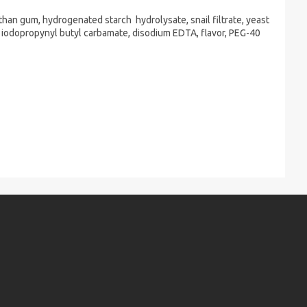
than gum, hydrogenated starch hydrolysate, snail filtrate, yeast
a, iodopropynyl butyl carbamate, disodium EDTA, flavor, PEG-40