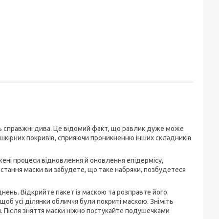
ь справжні дива. Це відомий факт, що равлик дуже може
 шкірних покривів, сприяючи проникненню інших складників
жені процеси відновлення й оновлення епідермісу,
истання маски ви забудете, що таке набряки, позбудетеся
нень. Відкрийте пакет із маскою та розправте його.
 щоб усі ділянки обличчя були покриті маскою. Зніміть
н. Після зняття маски ніжно постукайте подушечками