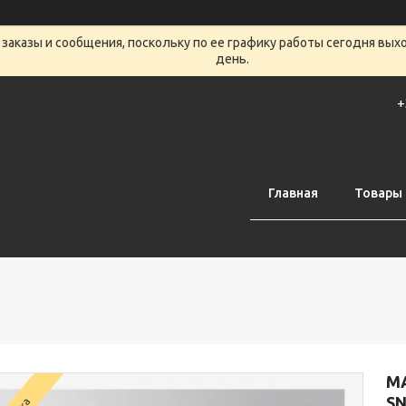
заказы и сообщения, поскольку по ее графику работы сегодня вых
день.
+
Главная
Товары 
М
SN