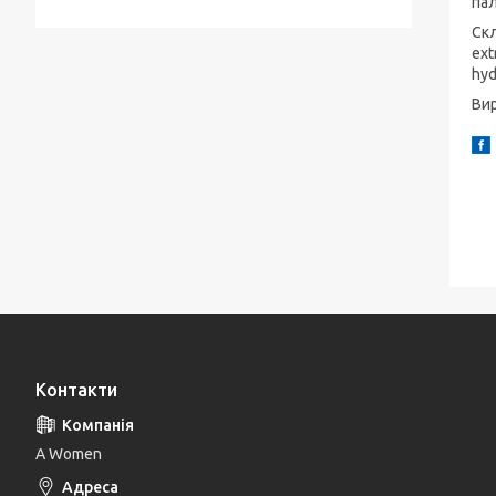
пал
Скл
ext
hyd
Вир
Контакти
A Women