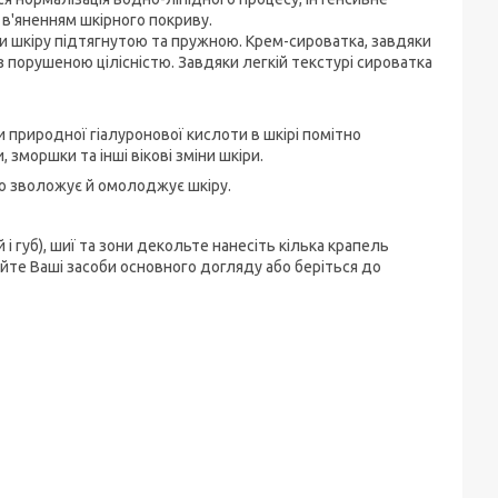
 в'яненням шкірного покриву.
чи шкіру підтягнутою та пружною. Крем-сироватка, завдяки
з порушеною цілісністю. Завдяки легкій текстурі сироватка
и природної гіалуронової кислоти в шкірі помітно
 зморшки та інші вікові зміни шкіри.
ко зволожує й омолоджує шкіру.
і губ), шиї та зони декольте нанесіть кілька крапель
йте Ваші засоби основного догляду або беріться до