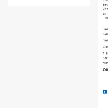
зво
Філ
акт
шви
Гіа
зме
Гіа
Спо
1. 
зас
мак
Об