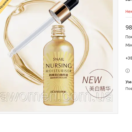
Новинка
Нем
98
Пок
Мін
+38
п