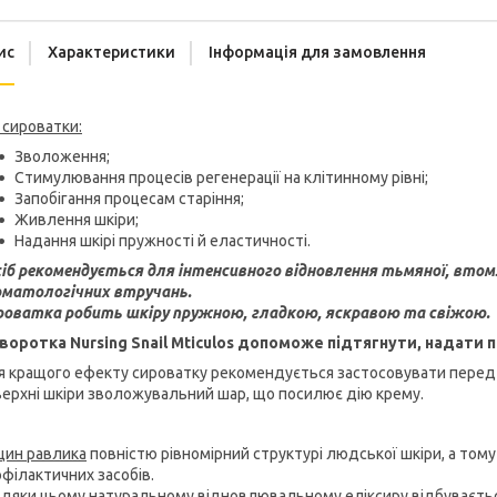
ис
Характеристики
Інформація для замовлення
 сироватки:
Зволоження;
Стимулювання процесів регенерації на клітинному рівні;
Запобігання процесам старіння;
Живлення шкіри;
Надання шкірі пружності й еластичності.
іб рекомендується для інтенсивного відновлення тьмяної, втомле
рматологічних втручань.
роватка робить шкіру пружною, гладкою, яскравою та свіжою.
воротка Nursing Snail Mticulos допоможе підтягнути, надати 
я кращого ефекту сироватку рекомендується застосовувати пере
ерхні шкіри зволожувальний шар, що посилює дію крему.
цин равлика
повністю рівномірний структурі людської шкіри, а тому
філактичних засобів.
дяки цьому натуральному відновлювальному еліксиру відбувається