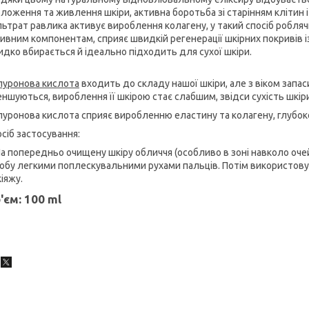
ложення та живлення шкіри, активна боротьба зі старінням клітин і
ьтрат равлика активує вироблення колагену, у такий спосіб робля
ивним компонентам, сприяє швидкій регенерації шкірних покривів і
дко вбирається й ідеально підходить для сухої шкіри.
луронова кислота
входить до складу нашої шкіри, але з віком запас
ншуються, вироблення її шкірою стає слабшим, звідси сухість шкіри,
луронова кислота сприяє виробленню еластину та колагену, глубо
сіб застосування:
На попередньо очищену шкіру обличчя (особливо в зоні навколо очей 
обу легкими поплескувальними рухами пальців. Потім використову
іяжу.
'єм: 100 ml