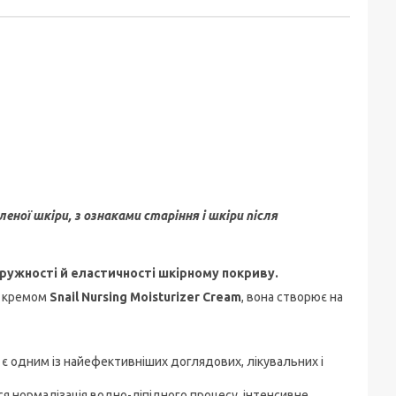
ної шкіри, з ознаками старіння і шкіри після
пружності й еластичності шкірному покриву.
д кремом
Snail Nursing Moisturizer Cream
, вона створює на
 є одним із найефективніших доглядових, лікувальних і
 нормалізація водно-ліпідного процесу, інтенсивне