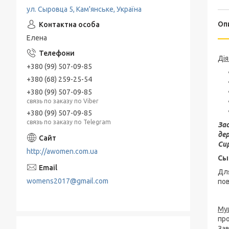
ул. Сыровца 5, Кам'янське, Україна
Оп
Елена
Дія
+380 (99) 507-09-85
+380 (68) 259-25-54
+380 (99) 507-09-85
связь по заказу по Viber
+380 (99) 507-09-85
связь по заказу по Telegram
Зас
де
Си
http://awomen.com.ua
Сы
Дл
womens2017@gmail.com
пов
Му
про
Зав