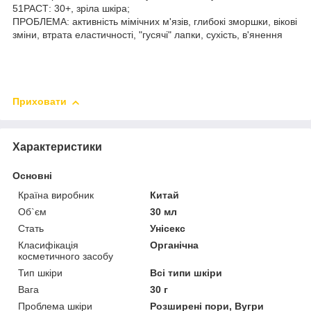
51РАСТ: 30+, зріла шкіра;
ПРОБЛЕМА: активність мімічних м'язів, глибокі зморшки, вікові
зміни, втрата еластичності, "гусячі" лапки, сухість, в'янення
Приховати
Характеристики
Основні
Країна виробник
Китай
Об`єм
30 мл
Стать
Унісекс
Класифікація
Органічна
косметичного засобу
Тип шкіри
Всі типи шкіри
Вага
30 г
Проблема шкіри
Розширені пори, Вугри