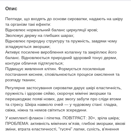
Опис
Пептиди, що входять до основи сироватки, надають на шкіру
та організм такі ефекти:
Відновлює нормальний баланс циркуляції крові;
Зволожує дерму на глибших шарах;
Відновлює природну структуру та пружність, завдяки чому
згладжуються зморшки;
Активує посилене вироблення колагену та закріплює його
баланс. Відновлюється природний здоровий тонус дерми,
контури обличчя підтягуються;
Підвищує живлення клітин. Формується посиленіше
постачання киснем, сповільнюються процеси окислення та
розпаду тканин;
Регулярне застосування сироватки дарує шкірі еластичність,
пружність і здорове сяйво, скорочує мімічні зморшки та
перешкоджає появі нових, дає змогу забути про сліди втоми
та стресу. Шкіра навколо очей — у чудовому стані: гладка,
свіжа, ніжна та немов світиться зсередини.
У комплекті флакон і піпетка. ПОВІТРАСТ: 30+, зріла шкіра;
ПРОБЛЕМА: активність мімічних м'язів, глибокі зморшки, вікові
зміни, втрата еластичності, "гусячі" лапки, сухість, в'янення