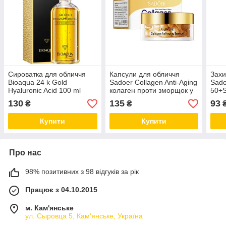
Сироватка для обличчя
Капсули для обличчя
Захи
Bioaqua 24 k Gold
Sadoer Collagen Anti-Aging
Sado
Hyaluronic Acid 100 ml
колаген проти зморщок у
50+S
капсулах 30 штук
130
135
93
₴
₴
Купити
Купити
Про нас
98% позитивних з 98 відгуків за рік
Працює з 04.10.2015
м. Кам'янське
ул. Сыровца 5, Кам'янське, Україна