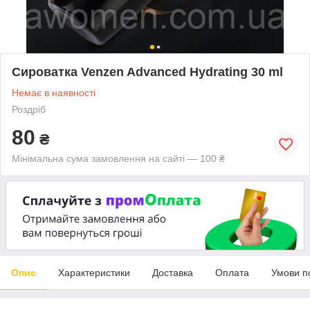
Сироватка Venzen Advanced Hydrating 30 ml
Немає в наявності
Роздріб
80
₴
Мінімальна сума замовлення на сайті — 100 ₴
Опис
Характеристики
Доставка
Оплата
Умови п