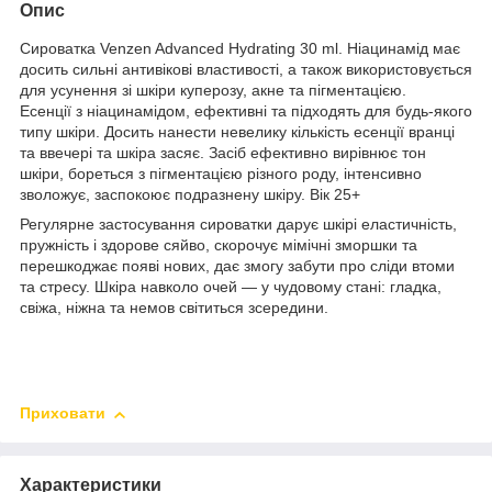
Опис
Сироватка Venzen Advanced Hydrating 30 ml. Ніацинамід має
досить сильні антивікові властивості, а також використовується
для усунення зі шкіри куперозу, акне та пігментацією.
Есенції з ніацинамідом, ефективні та підходять для будь-якого
типу шкіри. Досить нанести невелику кількість есенції вранці
та ввечері та шкіра засяє. Засіб ефективно вирівнює тон
шкіри, бореться з пігментацією різного роду, інтенсивно
зволожує, заспокоює подразнену шкіру. Вік 25+
Регулярне застосування сироватки дарує шкірі еластичність,
пружність і здорове сяйво, скорочує мімічні зморшки та
перешкоджає появі нових, дає змогу забути про сліди втоми
та стресу. Шкіра навколо очей — у чудовому стані: гладка,
свіжа, ніжна та немов світиться зсередини.
Приховати
Характеристики