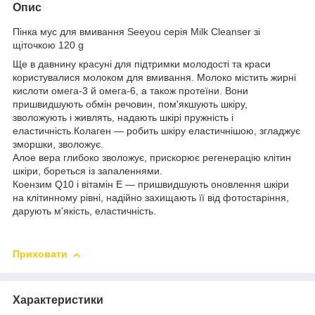
Опис
Пінка мус для вмивання Seeyou серія Milk Cleanser зі
щіточкою 120 g
Ще в давнину красуні для підтримки молодості та краси
користувалися молоком для вмивання. Молоко містить жирні
кислоти омега-3 й омега-6, а також протеїни. Вони
пришвидшують обмін речовин, пом'якшують шкіру,
зволожують і живлять, надають шкірі пружність і
еластичність.Колаген — робить шкіру еластичнішою, згладжує
зморшки, зволожує.
Алое вера глибоко зволожує, прискорює регенерацію клітин
шкіри, бореться із запаленнями.
Коензим Q10 і вітамін Е — пришвидшують оновлення шкіри
на клітинному рівні, надійно захищають її від фотостаріння,
дарують м'якість, еластичність.
Приховати
Характеристики