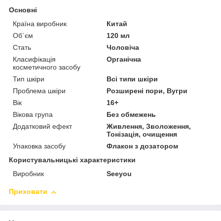
Основні
Країна виробник
Китай
Об`єм
120 мл
Стать
Чоловіча
Класифікація
Органічна
косметичного засобу
Тип шкіри
Всі типи шкіри
Проблема шкіри
Розширені пори, Вугри
Вік
16+
Вікова група
Без обмежень
Додатковий ефект
Живлення, Зволоження,
Тонізація, очищення
Упаковка засобу
Флакон з дозатором
Користувальницькі характеристики
Виробник
Seeyou
Приховати