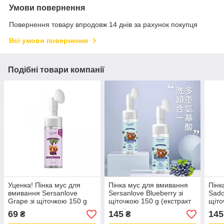
Умови повернення
Повернення товару впродовж 14 днів за рахунок покупця
Всі умови повернення
Подібні товари компанії
Уценка! Пінка мус для
Пінка мус для вмивання
Пінк
вмивання Sersanlove
Sersanlove Blueberry зі
Sado
Grape зі щіточкою 150 g
щіточкою 150 g (екстракт
щіто
(екстракт винограду) без
чорниці)
Vitan
69
145
145
₴
₴
коробки