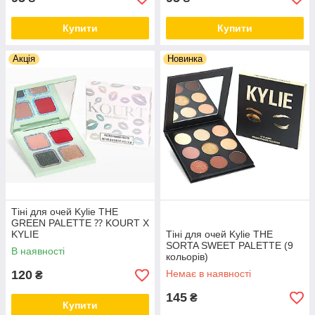
Купити
Купити
Акція
Новинка
Тіні для очей Kylie THE
GREEN PALETTE ⁇ KOURT X
KYLIE
Тіні для очей Kylie THE
SORTA SWEET PALETTE (9
В наявності
кольорів)
120
Немає в наявності
₴
145
₴
Купити