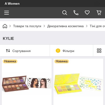
A Women
Товари та послуги
Декоративна косметика
Тіні для 
KYLIE
Сортування
0
Фільтри
Новинка
Новинка